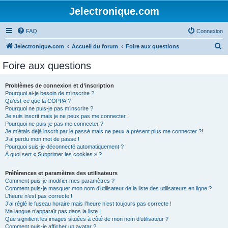
Jelectronique.com
FAQ
Connexion
R
Jelectronique.com
Accueil du forum
Foire aux questions
e
Foire aux questions
c
h
Problèmes de connexion et d’inscription
Pourquoi ai-je besoin de m’inscrire ?
e
Qu’est-ce que la COPPA ?
r
Pourquoi ne puis-je pas m’inscrire ?
Je suis inscrit mais je ne peux pas me connecter !
c
Pourquoi ne puis-je pas me connecter ?
Je m’étais déjà inscrit par le passé mais ne peux à présent plus me connecter ?!
h
J’ai perdu mon mot de passe !
e
Pourquoi suis-je déconnecté automatiquement ?
À quoi sert « Supprimer les cookies » ?
r
Préférences et paramètres des utilisateurs
Comment puis-je modifier mes paramètres ?
Comment puis-je masquer mon nom d’utilisateur de la liste des utilisateurs en ligne ?
L’heure n’est pas correcte !
J’ai réglé le fuseau horaire mais l’heure n’est toujours pas correcte !
Ma langue n’apparaît pas dans la liste !
Que signifient les images situées à côté de mon nom d’utilisateur ?
Comment puis-je afficher un avatar ?