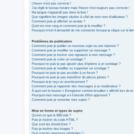
L’heure n’est pas correcte !
J’ai réglé le fuseau horaire mais l’heure n’est toujours pas correcte !
Ma langue n’apparaît pas dans la liste !
Que signifient les images situées à côté de mon nom d’utilisateur ?
Comment puis-je afficher un avatar ?
Quel est mon rang et comment puis-je le modifier ?
Pourquoi m’est-il demandé de me connecter lorsque je clique sur le lien 
Problèmes de publication
Comment puis-je publier un nouveau sujet ou une réponse ?
Comment puis-je modifier ou supprimer un message ?
Comment puis-je insérer une signature à mon message ?
Comment puis-je créer un sondage ?
Pourquoi ne puis-je pas ajouter plus d’options à un sondage ?
Comment puis-je modifier ou supprimer un sondage ?
Pourquoi ne puis-je pas accéder à un forum ?
Pourquoi ne puis-je pas transférer de pièces jointes ?
Pourquoi ai-je reçu un avertissement ?
Comment puis-je rapporter des messages à un modérateur ?
À quoi sert le bouton « Enregistrer comme brouillon » affiché lors de la 
Pourquoi mon message a-t-il besoin d’être approuvé ?
Comment puis-je remonter mes sujets ?
Mise en forme et types de sujets
Qu’est-ce que le BBCode ?
Puis-je insérer du code HTML ?
Que sont les émoticônes ?
Puis-je insérer des images ?
Que sont les annonces générales ?