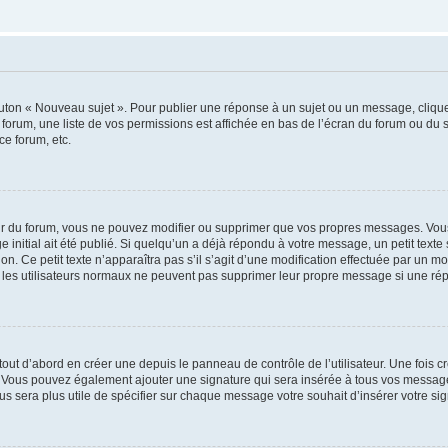
outon « Nouveau sujet ». Pour publier une réponse à un sujet ou un message, cliqu
 forum, une liste de vos permissions est affichée en bas de l’écran du forum ou du
ce forum, etc.
r du forum, vous ne pouvez modifier ou supprimer que vos propres messages. Vou
 initial ait été publié. Si quelqu’un a déjà répondu à votre message, un petit text
ion. Ce petit texte n’apparaîtra pas s’il s’agit d’une modification effectuée par un 
ue les utilisateurs normaux ne peuvent pas supprimer leur propre message si une ré
ut d’abord en créer une depuis le panneau de contrôle de l’utilisateur. Une fois c
ure. Vous pouvez également ajouter une signature qui sera insérée à tous vos mess
 vous sera plus utile de spécifier sur chaque message votre souhait d’insérer votre si