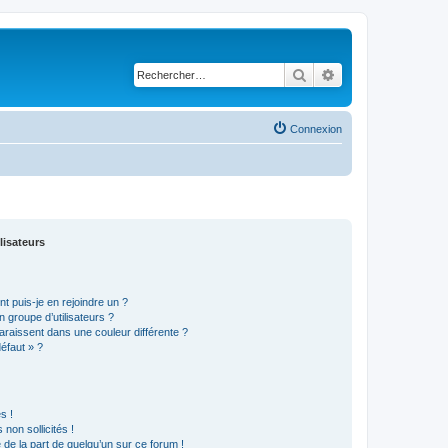
Rechercher
Recherche avancé
Connexion
lisateurs
t puis-je en rejoindre un ?
 groupe d’utilisateurs ?
araissent dans une couleur différente ?
défaut » ?
s !
non sollicités !
e de la part de quelqu’un sur ce forum !