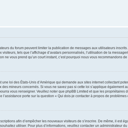
trateurs du forum peuvent limiter la publication de messages aux utilisateurs inscri
visiteurs, tels que l’affichage d’avatars personnalisés, l’utilisation de la messager
ription ne vous prend qu’un court instant, c’est pourquoi nous vous recommandons de l
t une loi des États-Unis d’Amérique qui demande aux sites internet collectant pot
 des mineurs concernés. Si vous ne savez pas si cette loi s’applique également au
 pourra vous renseigner. Veuillez noter que phpBB Limited et que les propriétaires
ue l’assistance porte sur la question « Qui dois-je contacter à propos de problèmes 
inscriptions afin d’empêcher les nouveaux visiteurs de s’inscrire. De même, il est é
s souhaitez utiliser. Pour plus d’informations, veuillez contacter un administrateur du