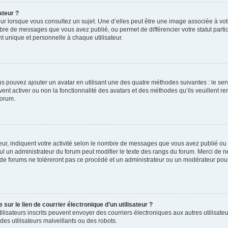
ateur ?
ur lorsque vous consultez un sujet. Une d’elles peut être une image associée à vo
mbre de messages que vous avez publié, ou permet de différencier votre statut parti
 unique et personnelle à chaque utilisateur.
ous pouvez ajouter un avatar en utilisant une des quatre méthodes suivantes : le serv
ent activer ou non la fonctionnalité des avatars et des méthodes qu’ils veuillent ren
forum.
ur, indiquent votre activité selon le nombre de messages que vous avez publié ou id
eul un administrateur du forum peut modifier le texte des rangs du forum. Merci de 
de forums ne toléreront pas ce procédé et un administrateur ou un modérateur pou
ur le lien de courrier électronique d’un utilisateur ?
s utilisateurs inscrits peuvent envoyer des courriers électroniques aux autres utili
es utilisateurs malveillants ou des robots.