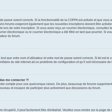
t de passe soient corrects. Si la fonctionnalité de la COPPA est activée et que vous 
ains forums exigeront également que les nouvelles inscriptions doivent être activée
te lors de votre inscription. Si vous aviez reçu un courrier électronique, consultez l
r électronique ou le courrier électronique a été filtré en tant que pourriel. Si vo
rateur du forum.
out que votre nom d’utilisateur et votre mot de passe soient corrects. Si tel est le
iétaire du site internet ait un problème de configuration et qu’il soit nécessaire de l
 plus me connecter ?!
votre compte pour une quelconque raison. De plus, beaucoup de forums suppriment pér
 nouveau et essayez de participer plus activement aux discussions du forum.
 récupéré, il peut facilement être réinitialisé. Veuillez vous rendre sur la page de