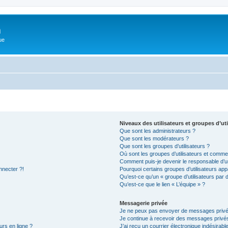
m
ue
Niveaux des utilisateurs et groupes d’uti
Que sont les administrateurs ?
Que sont les modérateurs ?
Que sont les groupes d’utilisateurs ?
Où sont les groupes d’utilisateurs et commen
Comment puis-je devenir le responsable d’un
nnecter ?!
Pourquoi certains groupes d’utilisateurs app
Qu’est-ce qu’un « groupe d’utilisateurs par 
Qu’est-ce que le lien « L’équipe » ?
Messagerie privée
Je ne peux pas envoyer de messages privé
Je continue à recevoir des messages privés 
urs en ligne ?
J’ai reçu un courrier électronique indésirabl