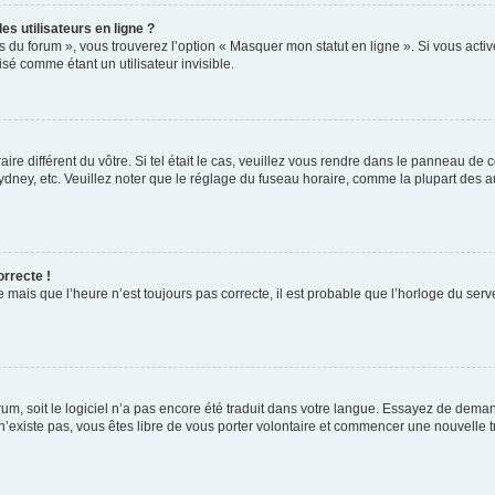
s utilisateurs en ligne ?
s du forum », vous trouverez l’option « Masquer mon statut en ligne ». Si vous activ
é comme étant un utilisateur invisible.
aire différent du vôtre. Si tel était le cas, veuillez vous rendre dans le panneau de co
ey, etc. Veuillez noter que le réglage du fuseau horaire, comme la plupart des autr
orrecte !
 mais que l’heure n’est toujours pas correcte, il est probable que l’horloge du serve
orum, soit le logiciel n’a pas encore été traduit dans votre langue. Essayez de deman
 n’existe pas, vous êtes libre de vous porter volontaire et commencer une nouvelle t