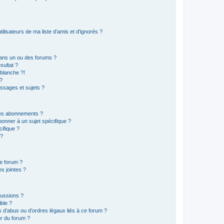
lisateurs de ma liste d’amis et d’ignorés ?
ans un ou des forums ?
sultat ?
blanche ?!
?
ssages et sujets ?
t les abonnements ?
onner à un sujet spécifique ?
ifique ?
 ?
ce forum ?
s jointes ?
cussions ?
ible ?
 d’abus ou d’ordres légaux liés à ce forum ?
r du forum ?