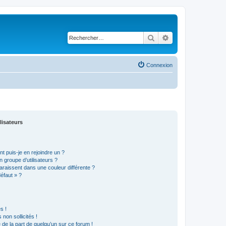
Rechercher
Recherche avancé
Connexion
lisateurs
t puis-je en rejoindre un ?
 groupe d’utilisateurs ?
araissent dans une couleur différente ?
défaut » ?
s !
non sollicités !
e de la part de quelqu’un sur ce forum !