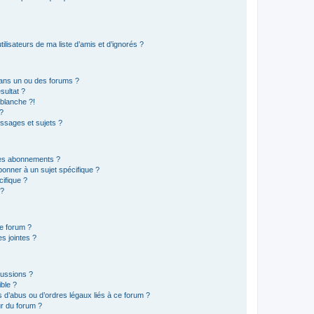
lisateurs de ma liste d’amis et d’ignorés ?
ans un ou des forums ?
sultat ?
blanche ?!
?
ssages et sujets ?
t les abonnements ?
onner à un sujet spécifique ?
ifique ?
 ?
ce forum ?
s jointes ?
cussions ?
ible ?
 d’abus ou d’ordres légaux liés à ce forum ?
r du forum ?