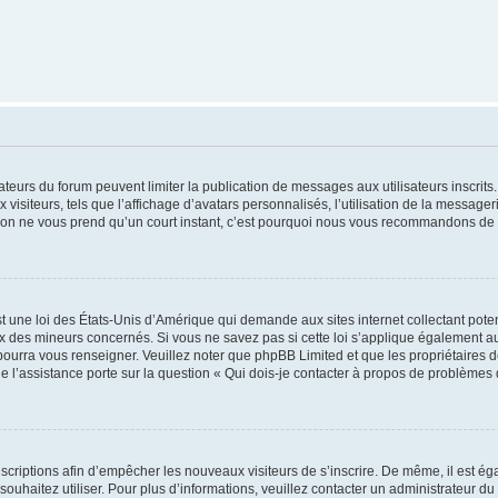
trateurs du forum peuvent limiter la publication de messages aux utilisateurs inscri
visiteurs, tels que l’affichage d’avatars personnalisés, l’utilisation de la messager
ription ne vous prend qu’un court instant, c’est pourquoi nous vous recommandons de l
t une loi des États-Unis d’Amérique qui demande aux sites internet collectant pot
 des mineurs concernés. Si vous ne savez pas si cette loi s’applique également au
 pourra vous renseigner. Veuillez noter que phpBB Limited et que les propriétaires
ue l’assistance porte sur la question « Qui dois-je contacter à propos de problèmes 
inscriptions afin d’empêcher les nouveaux visiteurs de s’inscrire. De même, il est é
s souhaitez utiliser. Pour plus d’informations, veuillez contacter un administrateur du