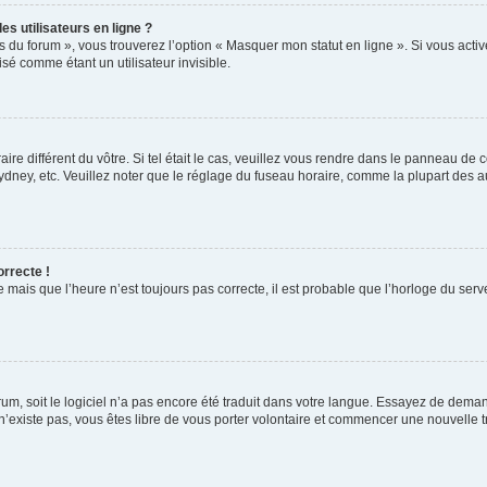
s utilisateurs en ligne ?
s du forum », vous trouverez l’option « Masquer mon statut en ligne ». Si vous activ
é comme étant un utilisateur invisible.
aire différent du vôtre. Si tel était le cas, veuillez vous rendre dans le panneau de co
ey, etc. Veuillez noter que le réglage du fuseau horaire, comme la plupart des autr
orrecte !
 mais que l’heure n’est toujours pas correcte, il est probable que l’horloge du serve
orum, soit le logiciel n’a pas encore été traduit dans votre langue. Essayez de deman
 n’existe pas, vous êtes libre de vous porter volontaire et commencer une nouvelle t