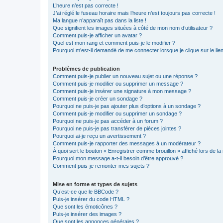
L’heure n’est pas correcte !
J’ai réglé le fuseau horaire mais l’heure n’est toujours pas correcte !
Ma langue n’apparaît pas dans la liste !
Que signifient les images situées à côté de mon nom d’utilisateur ?
Comment puis-je afficher un avatar ?
Quel est mon rang et comment puis-je le modifier ?
Pourquoi m’est-il demandé de me connecter lorsque je clique sur le lien 
Problèmes de publication
Comment puis-je publier un nouveau sujet ou une réponse ?
Comment puis-je modifier ou supprimer un message ?
Comment puis-je insérer une signature à mon message ?
Comment puis-je créer un sondage ?
Pourquoi ne puis-je pas ajouter plus d’options à un sondage ?
Comment puis-je modifier ou supprimer un sondage ?
Pourquoi ne puis-je pas accéder à un forum ?
Pourquoi ne puis-je pas transférer de pièces jointes ?
Pourquoi ai-je reçu un avertissement ?
Comment puis-je rapporter des messages à un modérateur ?
À quoi sert le bouton « Enregistrer comme brouillon » affiché lors de la 
Pourquoi mon message a-t-il besoin d’être approuvé ?
Comment puis-je remonter mes sujets ?
Mise en forme et types de sujets
Qu’est-ce que le BBCode ?
Puis-je insérer du code HTML ?
Que sont les émoticônes ?
Puis-je insérer des images ?
Que sont les annonces générales ?