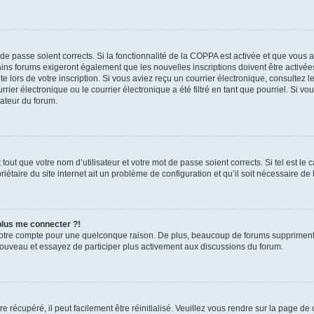
t de passe soient corrects. Si la fonctionnalité de la COPPA est activée et que vous 
ains forums exigeront également que les nouvelles inscriptions doivent être activée
te lors de votre inscription. Si vous aviez reçu un courrier électronique, consultez l
r électronique ou le courrier électronique a été filtré en tant que pourriel. Si vo
rateur du forum.
out que votre nom d’utilisateur et votre mot de passe soient corrects. Si tel est le
iétaire du site internet ait un problème de configuration et qu’il soit nécessaire de l
 plus me connecter ?!
votre compte pour une quelconque raison. De plus, beaucoup de forums suppriment pér
 nouveau et essayez de participer plus activement aux discussions du forum.
 récupéré, il peut facilement être réinitialisé. Veuillez vous rendre sur la page de