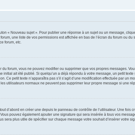
outon « Nouveau sujet ». Pour publier une réponse à un sujet ou un message, cliqu
 forum, une liste de vos permissions est affichée en bas de l’écran du forum ou du
ce forum, etc.
r du forum, vous ne pouvez modifier ou supprimer que vos propres messages. Vou
 initial ait été publié. Si quelqu’un a déjà répondu à votre message, un petit text
ion. Ce petit texte n’apparaîtra pas s’il s’agit d’une modification effectuée par un 
ue les utilisateurs normaux ne peuvent pas supprimer leur propre message si une ré
ut d’abord en créer une depuis le panneau de contrôle de l’utilisateur. Une fois c
ure. Vous pouvez également ajouter une signature qui sera insérée à tous vos mess
 vous sera plus utile de spécifier sur chaque message votre souhait d’insérer votre si