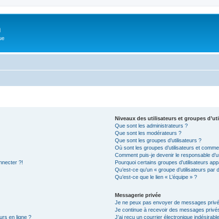
m
ue
Niveaux des utilisateurs et groupes d’uti
Que sont les administrateurs ?
Que sont les modérateurs ?
Que sont les groupes d’utilisateurs ?
Où sont les groupes d’utilisateurs et commen
Comment puis-je devenir le responsable d’un
nnecter ?!
Pourquoi certains groupes d’utilisateurs app
Qu’est-ce qu’un « groupe d’utilisateurs par 
Qu’est-ce que le lien « L’équipe » ?
Messagerie privée
Je ne peux pas envoyer de messages privé
Je continue à recevoir des messages privés 
urs en ligne ?
J’ai reçu un courrier électronique indésirabl