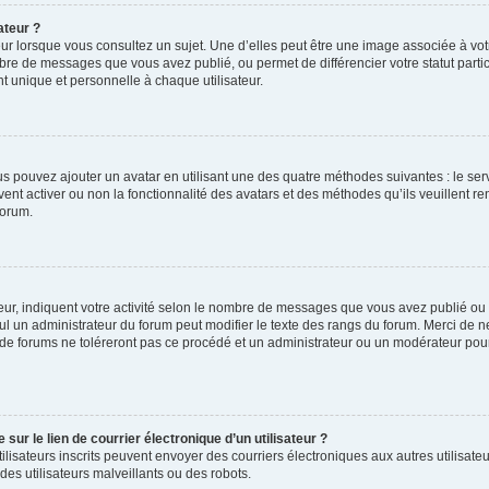
ateur ?
ur lorsque vous consultez un sujet. Une d’elles peut être une image associée à vo
mbre de messages que vous avez publié, ou permet de différencier votre statut parti
 unique et personnelle à chaque utilisateur.
ous pouvez ajouter un avatar en utilisant une des quatre méthodes suivantes : le serv
ent activer ou non la fonctionnalité des avatars et des méthodes qu’ils veuillent ren
forum.
ur, indiquent votre activité selon le nombre de messages que vous avez publié ou id
eul un administrateur du forum peut modifier le texte des rangs du forum. Merci de 
de forums ne toléreront pas ce procédé et un administrateur ou un modérateur pou
ur le lien de courrier électronique d’un utilisateur ?
s utilisateurs inscrits peuvent envoyer des courriers électroniques aux autres utili
es utilisateurs malveillants ou des robots.