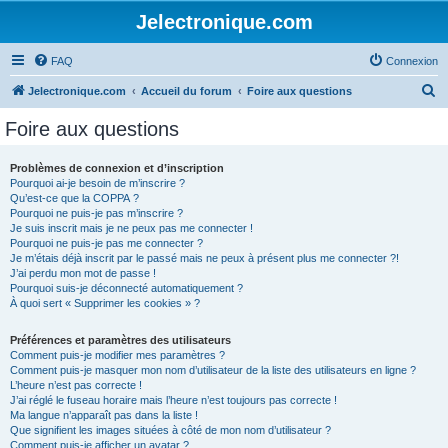
Jelectronique.com
FAQ
Connexion
R
Jelectronique.com
Accueil du forum
Foire aux questions
e
Foire aux questions
c
h
Problèmes de connexion et d’inscription
Pourquoi ai-je besoin de m’inscrire ?
e
Qu’est-ce que la COPPA ?
r
Pourquoi ne puis-je pas m’inscrire ?
Je suis inscrit mais je ne peux pas me connecter !
c
Pourquoi ne puis-je pas me connecter ?
Je m’étais déjà inscrit par le passé mais ne peux à présent plus me connecter ?!
h
J’ai perdu mon mot de passe !
e
Pourquoi suis-je déconnecté automatiquement ?
À quoi sert « Supprimer les cookies » ?
r
Préférences et paramètres des utilisateurs
Comment puis-je modifier mes paramètres ?
Comment puis-je masquer mon nom d’utilisateur de la liste des utilisateurs en ligne ?
L’heure n’est pas correcte !
J’ai réglé le fuseau horaire mais l’heure n’est toujours pas correcte !
Ma langue n’apparaît pas dans la liste !
Que signifient les images situées à côté de mon nom d’utilisateur ?
Comment puis-je afficher un avatar ?