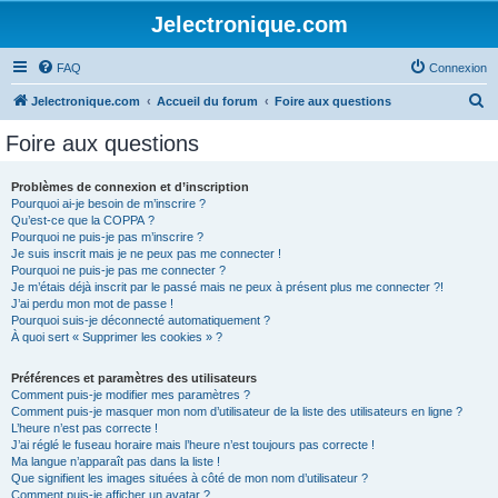
Jelectronique.com
FAQ
Connexion
R
Jelectronique.com
Accueil du forum
Foire aux questions
e
Foire aux questions
c
h
Problèmes de connexion et d’inscription
Pourquoi ai-je besoin de m’inscrire ?
e
Qu’est-ce que la COPPA ?
r
Pourquoi ne puis-je pas m’inscrire ?
Je suis inscrit mais je ne peux pas me connecter !
c
Pourquoi ne puis-je pas me connecter ?
Je m’étais déjà inscrit par le passé mais ne peux à présent plus me connecter ?!
h
J’ai perdu mon mot de passe !
e
Pourquoi suis-je déconnecté automatiquement ?
À quoi sert « Supprimer les cookies » ?
r
Préférences et paramètres des utilisateurs
Comment puis-je modifier mes paramètres ?
Comment puis-je masquer mon nom d’utilisateur de la liste des utilisateurs en ligne ?
L’heure n’est pas correcte !
J’ai réglé le fuseau horaire mais l’heure n’est toujours pas correcte !
Ma langue n’apparaît pas dans la liste !
Que signifient les images situées à côté de mon nom d’utilisateur ?
Comment puis-je afficher un avatar ?