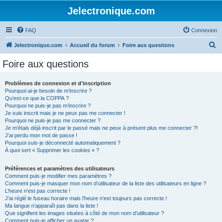
Jelectronique.com
FAQ
Connexion
R
Jelectronique.com
Accueil du forum
Foire aux questions
e
Foire aux questions
c
h
Problèmes de connexion et d’inscription
Pourquoi ai-je besoin de m’inscrire ?
e
Qu’est-ce que la COPPA ?
r
Pourquoi ne puis-je pas m’inscrire ?
Je suis inscrit mais je ne peux pas me connecter !
c
Pourquoi ne puis-je pas me connecter ?
Je m’étais déjà inscrit par le passé mais ne peux à présent plus me connecter ?!
h
J’ai perdu mon mot de passe !
e
Pourquoi suis-je déconnecté automatiquement ?
À quoi sert « Supprimer les cookies » ?
r
Préférences et paramètres des utilisateurs
Comment puis-je modifier mes paramètres ?
Comment puis-je masquer mon nom d’utilisateur de la liste des utilisateurs en ligne ?
L’heure n’est pas correcte !
J’ai réglé le fuseau horaire mais l’heure n’est toujours pas correcte !
Ma langue n’apparaît pas dans la liste !
Que signifient les images situées à côté de mon nom d’utilisateur ?
Comment puis-je afficher un avatar ?