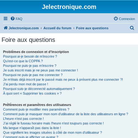
Jelectronique.com
FAQ
Connexion
R
Jelectronique.com
Accueil du forum
Foire aux questions
e
Foire aux questions
c
h
Problèmes de connexion et d’inscription
Pourquoi ai-je besoin de m’inscrire ?
e
Qu’est-ce que la COPPA ?
r
Pourquoi ne puis-je pas m’inscrire ?
Je suis inscrit mais je ne peux pas me connecter !
c
Pourquoi ne puis-je pas me connecter ?
Je m’étais déjà inscrit par le passé mais ne peux à présent plus me connecter ?!
h
J’ai perdu mon mot de passe !
e
Pourquoi suis-je déconnecté automatiquement ?
À quoi sert « Supprimer les cookies » ?
r
Préférences et paramètres des utilisateurs
Comment puis-je modifier mes paramètres ?
Comment puis-je masquer mon nom d’utilisateur de la liste des utilisateurs en ligne ?
L’heure n’est pas correcte !
J’ai réglé le fuseau horaire mais l’heure n’est toujours pas correcte !
Ma langue n’apparaît pas dans la liste !
Que signifient les images situées à côté de mon nom d’utilisateur ?
Comment puis-je afficher un avatar ?