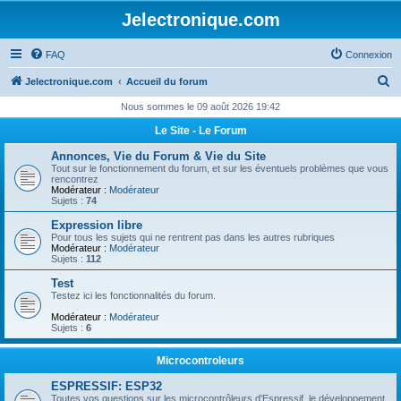
Jelectronique.com
FAQ
Connexion
R
Jelectronique.com
Accueil du forum
e
Nous sommes le 09 août 2026 19:42
c
Le Site - Le Forum
h
Annonces, Vie du Forum & Vie du Site
e
Tout sur le fonctionnement du forum, et sur les éventuels problèmes que vous
rencontrez
r
Modérateur :
Modérateur
Sujets :
74
c
Expression libre
h
Pour tous les sujets qui ne rentrent pas dans les autres rubriques
Modérateur :
Modérateur
e
Sujets :
112
r
Test
Testez ici les fonctionnalités du forum.
Modérateur :
Modérateur
Sujets :
6
Microcontroleurs
ESPRESSIF: ESP32
Toutes vos questions sur les microcontrôleurs d'Espressif, le développement,