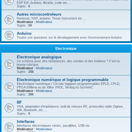
ESP IDF, Arduino, librairie, code etc ...
Sujets :
6
Autres microcontroleurs
Renesas, NXP, arduino, Texas Instrument etc ...
Modérateur :
Modérateur
Sujets :
59
Arduino
Toutes vos questions sur le développement avec l'environnement Arduino
Electronique
Electronique analogique
Un schéma avec des résistances, des condos et des bobines ? C’est la
bonne rubrique.
Modérateur :
Modérateur
Sujets :
288
Electronique numérique et logique programmable
Electronique numérique / Circuits logiques programmables EPLD, CPLD,
FPGA d'Altera ou de Xilinx VHDL, Verilog ou SystemC
Modérateur :
Modérateur
Sujets :
286
RF
VNA, adaptation d'impédance, outil de mesure RF, protocoles radio Zigbee,
Wifi, Bluetooth, etc ....
Sujets :
8
Interfaces
Interfaces électroniques séries, parallèles, USB etc
Modérateur :
Modérateur