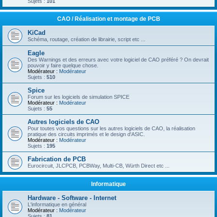
Sujets :
101
CAO / Réalisation et montage de PCB
KiCad
Schéma, routage, création de librairie, script etc ...
Eagle
Des Warnings et des erreurs avec votre logiciel de CAO préféré ? On devrait
pouvoir y faire quelque chose.
Modérateur :
Modérateur
Sujets :
510
Spice
Forum sur les logiciels de simulation SPICE
Modérateur :
Modérateur
Sujets :
55
Autres logiciels de CAO
Pour toutes vos questions sur les autres logiciels de CAO, la réalisation
pratique des circuits imprimés et le design d'ASIC.
Modérateur :
Modérateur
Sujets :
195
Fabrication de PCB
Eurocircuit, JLCPCB, PCBWay, Multi-CB, Würth Direct etc ...
Informatique
Hardware - Software - Internet
L'informatique en général
Modérateur :
Modérateur
Sujets :
81