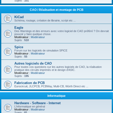
Sujets :
101
CAO / Réalisation et montage de PCB
KiCad
Schéma, routage, création de librairie, script etc ...
Eagle
Des Warnings et des erreurs avec votre logiciel de CAO préféré ? On devrait
pouvoir y faire quelque chose.
Modérateur :
Modérateur
Sujets :
510
Spice
Forum sur les logiciels de simulation SPICE
Modérateur :
Modérateur
Sujets :
55
Autres logiciels de CAO
Pour toutes vos questions sur les autres logiciels de CAO, la réalisation
pratique des circuits imprimés et le design d'ASIC.
Modérateur :
Modérateur
Sujets :
195
Fabrication de PCB
Eurocircuit, JLCPCB, PCBWay, Multi-CB, Würth Direct etc ...
Informatique
Hardware - Software - Internet
L'informatique en général
Modérateur :
Modérateur
Sujets :
81