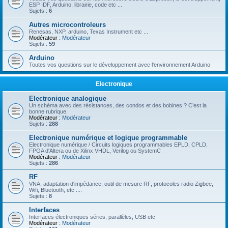
ESP IDF, Arduino, librairie, code etc ...
Sujets :
6
Autres microcontroleurs
Renesas, NXP, arduino, Texas Instrument etc ...
Modérateur :
Modérateur
Sujets :
59
Arduino
Toutes vos questions sur le développement avec l'environnement Arduino
Electronique
Electronique analogique
Un schéma avec des résistances, des condos et des bobines ? C’est la
bonne rubrique.
Modérateur :
Modérateur
Sujets :
288
Electronique numérique et logique programmable
Electronique numérique / Circuits logiques programmables EPLD, CPLD,
FPGA d'Altera ou de Xilinx VHDL, Verilog ou SystemC
Modérateur :
Modérateur
Sujets :
286
RF
VNA, adaptation d'impédance, outil de mesure RF, protocoles radio Zigbee,
Wifi, Bluetooth, etc ....
Sujets :
8
Interfaces
Interfaces électroniques séries, parallèles, USB etc
Modérateur :
Modérateur