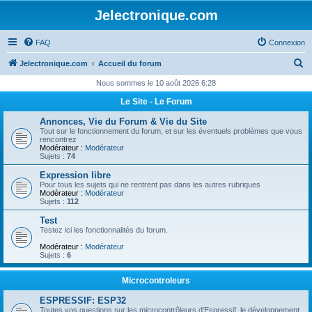
Jelectronique.com
FAQ
Connexion
R
Jelectronique.com
Accueil du forum
e
Nous sommes le 10 août 2026 6:28
c
Le Site - Le Forum
h
Annonces, Vie du Forum & Vie du Site
e
Tout sur le fonctionnement du forum, et sur les éventuels problèmes que vous
rencontrez
r
Modérateur :
Modérateur
Sujets :
74
c
Expression libre
h
Pour tous les sujets qui ne rentrent pas dans les autres rubriques
Modérateur :
Modérateur
e
Sujets :
112
r
Test
Testez ici les fonctionnalités du forum.
Modérateur :
Modérateur
Sujets :
6
Microcontroleurs
ESPRESSIF: ESP32
Toutes vos questions sur les microcontrôleurs d'Espressif, le développement,