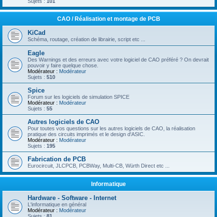
Sujets :
101
CAO / Réalisation et montage de PCB
KiCad
Schéma, routage, création de librairie, script etc ...
Eagle
Des Warnings et des erreurs avec votre logiciel de CAO préféré ? On devrait
pouvoir y faire quelque chose.
Modérateur :
Modérateur
Sujets :
510
Spice
Forum sur les logiciels de simulation SPICE
Modérateur :
Modérateur
Sujets :
55
Autres logiciels de CAO
Pour toutes vos questions sur les autres logiciels de CAO, la réalisation
pratique des circuits imprimés et le design d'ASIC.
Modérateur :
Modérateur
Sujets :
195
Fabrication de PCB
Eurocircuit, JLCPCB, PCBWay, Multi-CB, Würth Direct etc ...
Informatique
Hardware - Software - Internet
L'informatique en général
Modérateur :
Modérateur
Sujets :
81