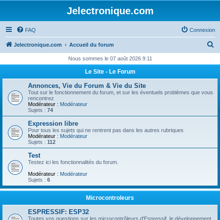
Jelectronique.com
FAQ
Connexion
R
Jelectronique.com
Accueil du forum
e
Nous sommes le 07 août 2026 9:11
c
Le Site - Le Forum
h
Annonces, Vie du Forum & Vie du Site
e
Tout sur le fonctionnement du forum, et sur les éventuels problèmes que vous
rencontrez
r
Modérateur :
Modérateur
Sujets :
74
c
Expression libre
h
Pour tous les sujets qui ne rentrent pas dans les autres rubriques
Modérateur :
Modérateur
e
Sujets :
112
r
Test
Testez ici les fonctionnalités du forum.
Modérateur :
Modérateur
Sujets :
6
Microcontroleurs
ESPRESSIF: ESP32
Toutes vos questions sur les microcontrôleurs d'Espressif, le développement,