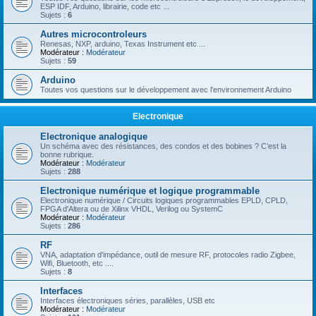
ESP IDF, Arduino, librairie, code etc ...
Sujets :
6
Autres microcontroleurs
Renesas, NXP, arduino, Texas Instrument etc ...
Modérateur :
Modérateur
Sujets :
59
Arduino
Toutes vos questions sur le développement avec l'environnement Arduino
Electronique
Electronique analogique
Un schéma avec des résistances, des condos et des bobines ? C’est la
bonne rubrique.
Modérateur :
Modérateur
Sujets :
288
Electronique numérique et logique programmable
Electronique numérique / Circuits logiques programmables EPLD, CPLD,
FPGA d'Altera ou de Xilinx VHDL, Verilog ou SystemC
Modérateur :
Modérateur
Sujets :
286
RF
VNA, adaptation d'impédance, outil de mesure RF, protocoles radio Zigbee,
Wifi, Bluetooth, etc ....
Sujets :
8
Interfaces
Interfaces électroniques séries, parallèles, USB etc
Modérateur :
Modérateur