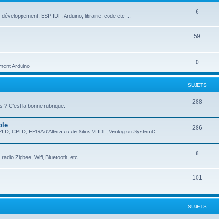
6
 développement, ESP IDF, Arduino, librairie, code etc ...
59
0
ment Arduino
SUJETS
288
 ? C’est la bonne rubrique.
ble
286
EPLD, CPLD, FPGA d'Altera ou de Xilinx VHDL, Verilog ou SystemC
8
dio Zigbee, Wifi, Bluetooth, etc ....
101
SUJETS