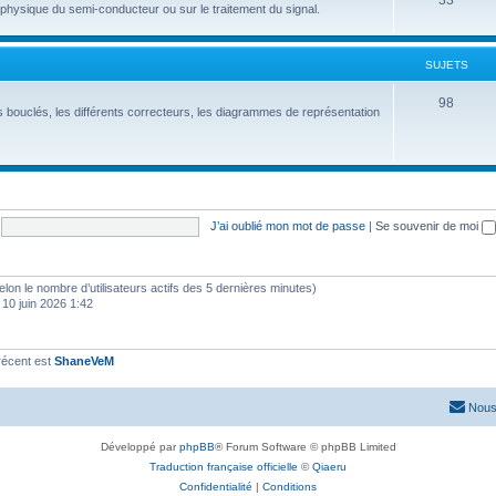
33
hysique du semi-conducteur ou sur le traitement du signal.
SUJETS
98
 bouclés, les différents correcteurs, les diagrammes de représentation
J’ai oublié mon mot de passe
|
Se souvenir de moi
 (selon le nombre d’utilisateurs actifs des 5 dernières minutes)
 10 juin 2026 1:42
récent est
ShaneVeM
Nous
Développé par
phpBB
® Forum Software © phpBB Limited
Traduction française officielle
©
Qiaeru
Confidentialité
|
Conditions