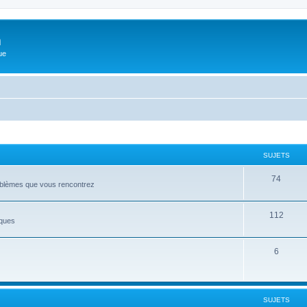
m
ue
SUJETS
74
roblèmes que vous rencontrez
112
iques
6
SUJETS