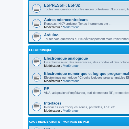
ESPRESSIF: ESP32
Toutes vos questions sur les microcontrôleurs d'Espressif, le
Autres microcontroleurs
Renesas, NXP, arduino, Texas Instrument etc ...
Modérateur :
Modérateur
Arduino
Toutes vos questions sur le développement avec l'environne
ELECTRONIQUE
Electronique analogique
Un schéma avec des résistances, des condos et des bobines
Modérateur :
Modérateur
Electronique numérique et logique programma
Electronique numérique / Circuits logiques programmables 
Modérateur :
Modérateur
RF
VNA, adaptation d'impédance, outil de mesure RF, protocoles ra
Interfaces
Interfaces électroniques séries, parallèles, USB etc
Modérateur :
Modérateur
CAO / RÉALISATION ET MONTAGE DE PCB