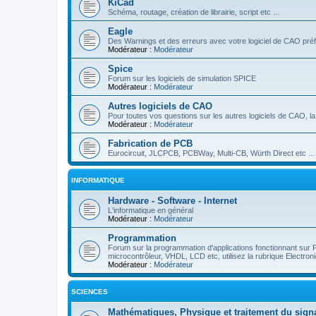
KiCad
Schéma, routage, création de librairie, script etc ...
Eagle
Des Warnings et des erreurs avec votre logiciel de CAO préf
Modérateur :
Modérateur
Spice
Forum sur les logiciels de simulation SPICE
Modérateur :
Modérateur
Autres logiciels de CAO
Pour toutes vos questions sur les autres logiciels de CAO, la 
Modérateur :
Modérateur
Fabrication de PCB
Eurocircuit, JLCPCB, PCBWay, Multi-CB, Würth Direct etc ...
INFORMATIQUE
Hardware - Software - Internet
L'informatique en général
Modérateur :
Modérateur
Programmation
Forum sur la programmation d'applications fonctionnant sur
microcontrôleur, VHDL, LCD etc, utilisez la rubrique Electro
Modérateur :
Modérateur
SCIENCES
Mathématiques, Physique et traitement du sign