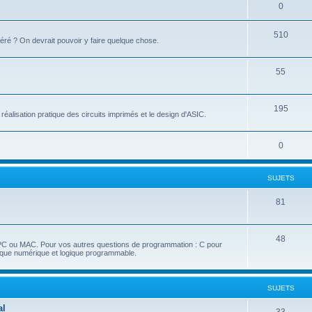
0
510
éré ? On devrait pouvoir y faire quelque chose.
55
195
réalisation pratique des circuits imprimés et le design d'ASIC.
0
SUJETS
81
48
 PC ou MAC. Pour vos autres questions de programmation : C pour
nique numérique et logique programmable.
SUJETS
al