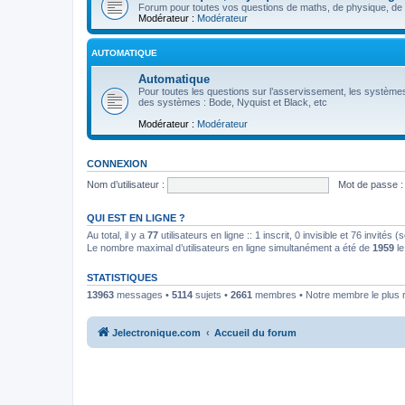
Forum pour toutes vos questions de maths, de physique, de p
Modérateur :
Modérateur
AUTOMATIQUE
Automatique
Pour toutes les questions sur l’asservissement, les systèmes
des systèmes : Bode, Nyquist et Black, etc
Modérateur :
Modérateur
CONNEXION
Nom d’utilisateur :
Mot de passe :
QUI EST EN LIGNE ?
Au total, il y a
77
utilisateurs en ligne :: 1 inscrit, 0 invisible et 76 invités
Le nombre maximal d’utilisateurs en ligne simultanément a été de
1959
le
STATISTIQUES
13963
messages •
5114
sujets •
2661
membres • Notre membre le plus 
Jelectronique.com
Accueil du forum