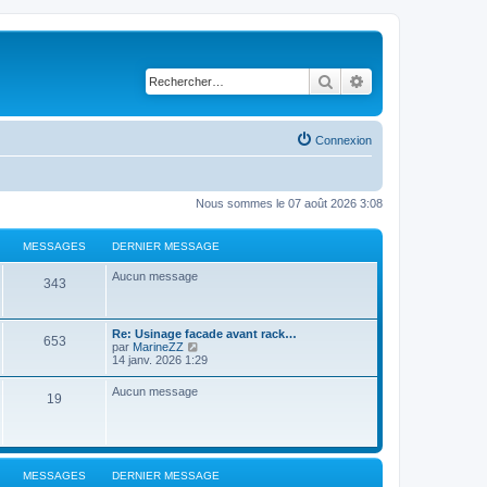
Rechercher
Recherche avancé
Connexion
Nous sommes le 07 août 2026 3:08
MESSAGES
DERNIER MESSAGE
Aucun message
343
Re: Usinage facade avant rack…
653
C
par
MarineZZ
o
14 janv. 2026 1:29
n
s
Aucun message
19
u
l
t
e
r
l
MESSAGES
DERNIER MESSAGE
e