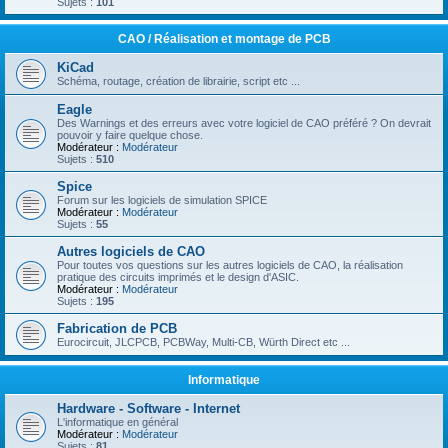
Sujets :
101
CAO / Réalisation et montage de PCB
KiCad
Schéma, routage, création de librairie, script etc ...
Eagle
Des Warnings et des erreurs avec votre logiciel de CAO préféré ? On devrait
pouvoir y faire quelque chose.
Modérateur :
Modérateur
Sujets :
510
Spice
Forum sur les logiciels de simulation SPICE
Modérateur :
Modérateur
Sujets :
55
Autres logiciels de CAO
Pour toutes vos questions sur les autres logiciels de CAO, la réalisation
pratique des circuits imprimés et le design d'ASIC.
Modérateur :
Modérateur
Sujets :
195
Fabrication de PCB
Eurocircuit, JLCPCB, PCBWay, Multi-CB, Würth Direct etc ...
Informatique
Hardware - Software - Internet
L'informatique en général
Modérateur :
Modérateur
Sujets :
81