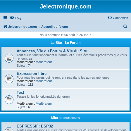
Jelectronique.com
FAQ
Connexion
R
Jelectronique.com
Accueil du forum
e
Nous sommes le 06 août 2026 10:14
c
Le Site - Le Forum
h
Annonces, Vie du Forum & Vie du Site
e
Tout sur le fonctionnement du forum, et sur les éventuels problèmes que vous
rencontrez
r
Modérateur :
Modérateur
Sujets :
74
c
Expression libre
h
Pour tous les sujets qui ne rentrent pas dans les autres rubriques
Modérateur :
Modérateur
e
Sujets :
112
r
Test
Testez ici les fonctionnalités du forum.
Modérateur :
Modérateur
Sujets :
6
Microcontroleurs
ESPRESSIF: ESP32
Toutes vos questions sur les microcontrôleurs d'Espressif, le développement,