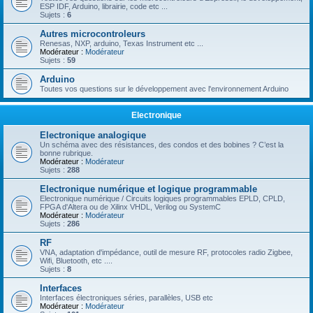
ESP IDF, Arduino, librairie, code etc ...
Sujets :
6
Autres microcontroleurs
Renesas, NXP, arduino, Texas Instrument etc ...
Modérateur :
Modérateur
Sujets :
59
Arduino
Toutes vos questions sur le développement avec l'environnement Arduino
Electronique
Electronique analogique
Un schéma avec des résistances, des condos et des bobines ? C’est la
bonne rubrique.
Modérateur :
Modérateur
Sujets :
288
Electronique numérique et logique programmable
Electronique numérique / Circuits logiques programmables EPLD, CPLD,
FPGA d'Altera ou de Xilinx VHDL, Verilog ou SystemC
Modérateur :
Modérateur
Sujets :
286
RF
VNA, adaptation d'impédance, outil de mesure RF, protocoles radio Zigbee,
Wifi, Bluetooth, etc ....
Sujets :
8
Interfaces
Interfaces électroniques séries, parallèles, USB etc
Modérateur :
Modérateur