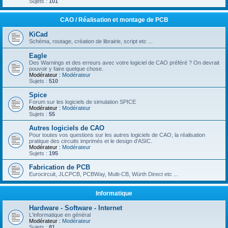
Sujets :
101
CAO / Réalisation et montage de PCB
KiCad
Schéma, routage, création de librairie, script etc ...
Eagle
Des Warnings et des erreurs avec votre logiciel de CAO préféré ? On devrait
pouvoir y faire quelque chose.
Modérateur :
Modérateur
Sujets :
510
Spice
Forum sur les logiciels de simulation SPICE
Modérateur :
Modérateur
Sujets :
55
Autres logiciels de CAO
Pour toutes vos questions sur les autres logiciels de CAO, la réalisation
pratique des circuits imprimés et le design d'ASIC.
Modérateur :
Modérateur
Sujets :
195
Fabrication de PCB
Eurocircuit, JLCPCB, PCBWay, Multi-CB, Würth Direct etc ...
Informatique
Hardware - Software - Internet
L'informatique en général
Modérateur :
Modérateur
Sujets :
81