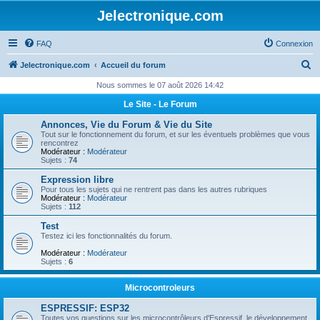
Jelectronique.com
FAQ
Connexion
R
Jelectronique.com
Accueil du forum
e
Nous sommes le 07 août 2026 14:42
c
Le Site - Le Forum
h
Annonces, Vie du Forum & Vie du Site
e
Tout sur le fonctionnement du forum, et sur les éventuels problèmes que vous
rencontrez
r
Modérateur :
Modérateur
Sujets :
74
c
Expression libre
h
Pour tous les sujets qui ne rentrent pas dans les autres rubriques
Modérateur :
Modérateur
e
Sujets :
112
r
Test
Testez ici les fonctionnalités du forum.
Modérateur :
Modérateur
Sujets :
6
Microcontroleurs
ESPRESSIF: ESP32
Toutes vos questions sur les microcontrôleurs d'Espressif, le développement,