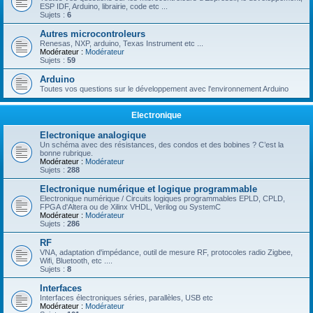
ESP IDF, Arduino, librairie, code etc ...
Sujets :
6
Autres microcontroleurs
Renesas, NXP, arduino, Texas Instrument etc ...
Modérateur :
Modérateur
Sujets :
59
Arduino
Toutes vos questions sur le développement avec l'environnement Arduino
Electronique
Electronique analogique
Un schéma avec des résistances, des condos et des bobines ? C’est la
bonne rubrique.
Modérateur :
Modérateur
Sujets :
288
Electronique numérique et logique programmable
Electronique numérique / Circuits logiques programmables EPLD, CPLD,
FPGA d'Altera ou de Xilinx VHDL, Verilog ou SystemC
Modérateur :
Modérateur
Sujets :
286
RF
VNA, adaptation d'impédance, outil de mesure RF, protocoles radio Zigbee,
Wifi, Bluetooth, etc ....
Sujets :
8
Interfaces
Interfaces électroniques séries, parallèles, USB etc
Modérateur :
Modérateur