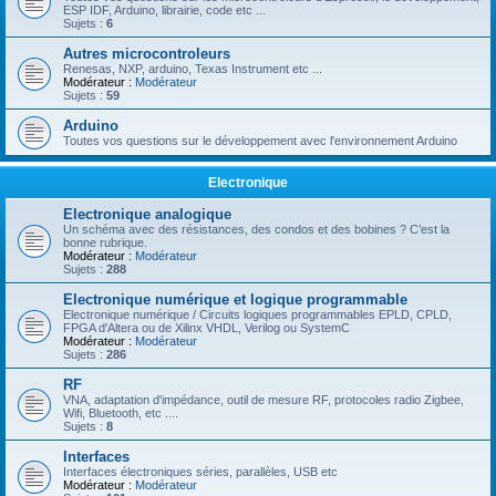
ESP IDF, Arduino, librairie, code etc ...
Sujets :
6
Autres microcontroleurs
Renesas, NXP, arduino, Texas Instrument etc ...
Modérateur :
Modérateur
Sujets :
59
Arduino
Toutes vos questions sur le développement avec l'environnement Arduino
Electronique
Electronique analogique
Un schéma avec des résistances, des condos et des bobines ? C’est la
bonne rubrique.
Modérateur :
Modérateur
Sujets :
288
Electronique numérique et logique programmable
Electronique numérique / Circuits logiques programmables EPLD, CPLD,
FPGA d'Altera ou de Xilinx VHDL, Verilog ou SystemC
Modérateur :
Modérateur
Sujets :
286
RF
VNA, adaptation d'impédance, outil de mesure RF, protocoles radio Zigbee,
Wifi, Bluetooth, etc ....
Sujets :
8
Interfaces
Interfaces électroniques séries, parallèles, USB etc
Modérateur :
Modérateur