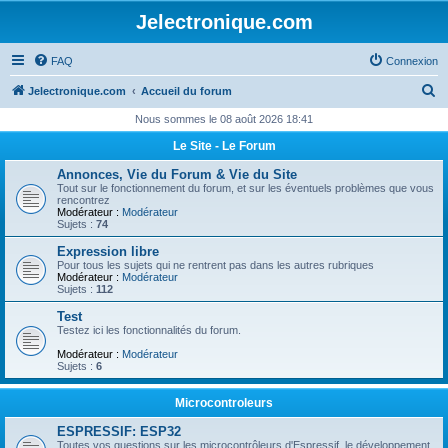
Jelectronique.com
FAQ
Connexion
R
Jelectronique.com
Accueil du forum
e
Nous sommes le 08 août 2026 18:41
c
Le Site - Le Forum
h
Annonces, Vie du Forum & Vie du Site
e
Tout sur le fonctionnement du forum, et sur les éventuels problèmes que vous
rencontrez
r
Modérateur :
Modérateur
Sujets :
74
c
Expression libre
h
Pour tous les sujets qui ne rentrent pas dans les autres rubriques
Modérateur :
Modérateur
e
Sujets :
112
r
Test
Testez ici les fonctionnalités du forum.
Modérateur :
Modérateur
Sujets :
6
Microcontroleurs
ESPRESSIF: ESP32
Toutes vos questions sur les microcontrôleurs d'Espressif, le développement,