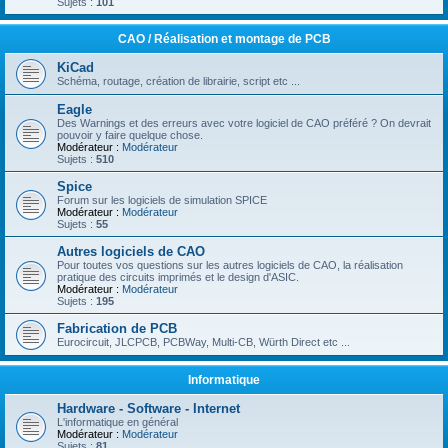
Sujets :
101
CAO / Réalisation et montage de PCB
KiCad
Schéma, routage, création de librairie, script etc ...
Eagle
Des Warnings et des erreurs avec votre logiciel de CAO préféré ? On devrait
pouvoir y faire quelque chose.
Modérateur :
Modérateur
Sujets :
510
Spice
Forum sur les logiciels de simulation SPICE
Modérateur :
Modérateur
Sujets :
55
Autres logiciels de CAO
Pour toutes vos questions sur les autres logiciels de CAO, la réalisation
pratique des circuits imprimés et le design d'ASIC.
Modérateur :
Modérateur
Sujets :
195
Fabrication de PCB
Eurocircuit, JLCPCB, PCBWay, Multi-CB, Würth Direct etc ...
Informatique
Hardware - Software - Internet
L'informatique en général
Modérateur :
Modérateur
Sujets :
81