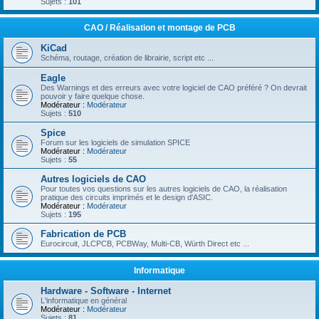
Sujets :
101
CAO / Réalisation et montage de PCB
KiCad
Schéma, routage, création de librairie, script etc ...
Eagle
Des Warnings et des erreurs avec votre logiciel de CAO préféré ? On devrait
pouvoir y faire quelque chose.
Modérateur :
Modérateur
Sujets :
510
Spice
Forum sur les logiciels de simulation SPICE
Modérateur :
Modérateur
Sujets :
55
Autres logiciels de CAO
Pour toutes vos questions sur les autres logiciels de CAO, la réalisation
pratique des circuits imprimés et le design d'ASIC.
Modérateur :
Modérateur
Sujets :
195
Fabrication de PCB
Eurocircuit, JLCPCB, PCBWay, Multi-CB, Würth Direct etc ...
Informatique
Hardware - Software - Internet
L'informatique en général
Modérateur :
Modérateur
Sujets :
81