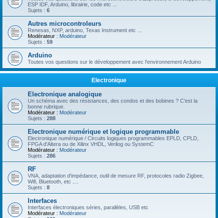
ESP IDF, Arduino, librairie, code etc ...
Sujets :
6
Autres microcontroleurs
Renesas, NXP, arduino, Texas Instrument etc ...
Modérateur :
Modérateur
Sujets :
59
Arduino
Toutes vos questions sur le développement avec l'environnement Arduino
Electronique
Electronique analogique
Un schéma avec des résistances, des condos et des bobines ? C’est la
bonne rubrique.
Modérateur :
Modérateur
Sujets :
288
Electronique numérique et logique programmable
Electronique numérique / Circuits logiques programmables EPLD, CPLD,
FPGA d'Altera ou de Xilinx VHDL, Verilog ou SystemC
Modérateur :
Modérateur
Sujets :
286
RF
VNA, adaptation d'impédance, outil de mesure RF, protocoles radio Zigbee,
Wifi, Bluetooth, etc ....
Sujets :
8
Interfaces
Interfaces électroniques séries, parallèles, USB etc
Modérateur :
Modérateur