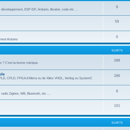
6
 développement, ESP IDF, Arduino, librairie, code etc ...
59
0
ment Arduino
SUJETS
288
 ? C’est la bonne rubrique.
ble
286
EPLD, CPLD, FPGA d'Altera ou de Xilinx VHDL, Verilog ou SystemC
8
dio Zigbee, Wifi, Bluetooth, etc ....
101
SUJETS