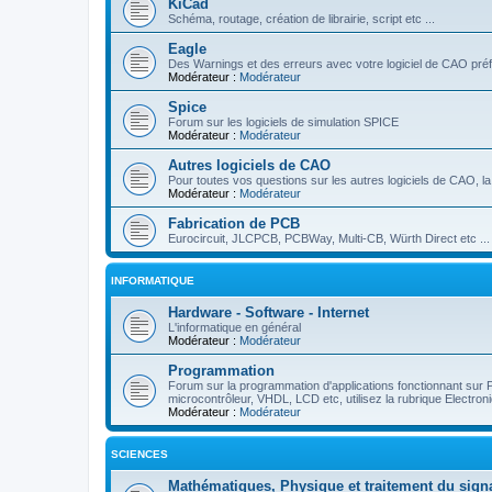
KiCad
Schéma, routage, création de librairie, script etc ...
Eagle
Des Warnings et des erreurs avec votre logiciel de CAO préf
Modérateur :
Modérateur
Spice
Forum sur les logiciels de simulation SPICE
Modérateur :
Modérateur
Autres logiciels de CAO
Pour toutes vos questions sur les autres logiciels de CAO, la 
Modérateur :
Modérateur
Fabrication de PCB
Eurocircuit, JLCPCB, PCBWay, Multi-CB, Würth Direct etc ...
INFORMATIQUE
Hardware - Software - Internet
L'informatique en général
Modérateur :
Modérateur
Programmation
Forum sur la programmation d'applications fonctionnant sur
microcontrôleur, VHDL, LCD etc, utilisez la rubrique Electro
Modérateur :
Modérateur
SCIENCES
Mathématiques, Physique et traitement du sign