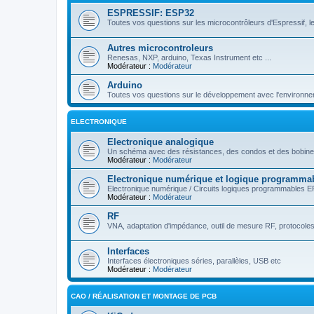
ESPRESSIF: ESP32
Toutes vos questions sur les microcontrôleurs d'Espressif, le
Autres microcontroleurs
Renesas, NXP, arduino, Texas Instrument etc ...
Modérateur :
Modérateur
Arduino
Toutes vos questions sur le développement avec l'environne
ELECTRONIQUE
Electronique analogique
Un schéma avec des résistances, des condos et des bobines
Modérateur :
Modérateur
Electronique numérique et logique programma
Electronique numérique / Circuits logiques programmables 
Modérateur :
Modérateur
RF
VNA, adaptation d'impédance, outil de mesure RF, protocoles ra
Interfaces
Interfaces électroniques séries, parallèles, USB etc
Modérateur :
Modérateur
CAO / RÉALISATION ET MONTAGE DE PCB