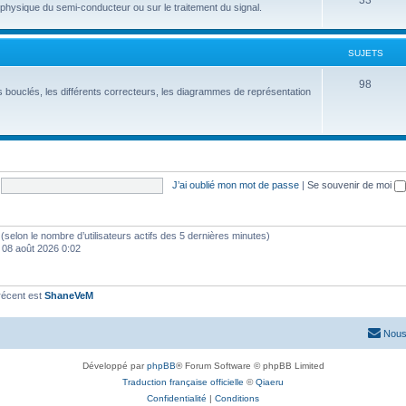
33
hysique du semi-conducteur ou sur le traitement du signal.
SUJETS
98
 bouclés, les différents correcteurs, les diagrammes de représentation
J’ai oublié mon mot de passe
|
Se souvenir de moi
tés (selon le nombre d’utilisateurs actifs des 5 dernières minutes)
 08 août 2026 0:02
récent est
ShaneVeM
Nous
Développé par
phpBB
® Forum Software © phpBB Limited
Traduction française officielle
©
Qiaeru
Confidentialité
|
Conditions