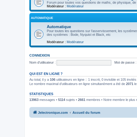
Forum pour toutes vos questions de maths, de physique, de p
Modérateur :
Modérateur
AUTOMATIQUE
Automatique
Pour toutes les questions sur l’asservissement, les systèmes
des systèmes : Bode, Nyquist et Black, etc
Modérateur :
Modérateur
CONNEXION
Nom d’utilisateur :
Mot de passe :
QUI EST EN LIGNE ?
Au total, il y a
106
utilisateurs en ligne :: 1 inscrit, 0 invisible et 105 invi
Le nombre maximal d’utilisateurs en ligne simultanément a été de
2071
le
STATISTIQUES
13963
messages •
5114
sujets •
2661
membres • Notre membre le plus 
Jelectronique.com
Accueil du forum