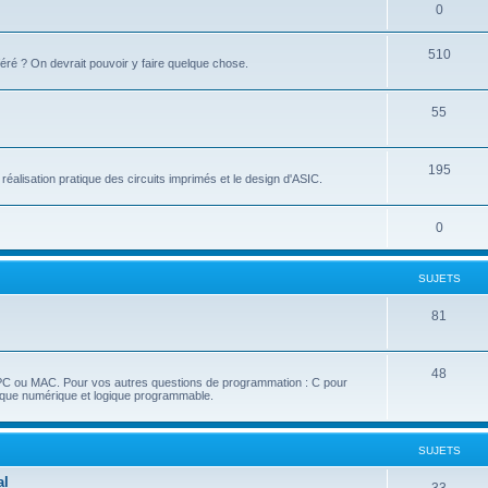
0
510
éré ? On devrait pouvoir y faire quelque chose.
55
195
réalisation pratique des circuits imprimés et le design d'ASIC.
0
SUJETS
81
48
 PC ou MAC. Pour vos autres questions de programmation : C pour
nique numérique et logique programmable.
SUJETS
al