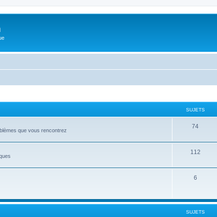
m
ue
SUJETS
74
roblèmes que vous rencontrez
112
iques
6
SUJETS