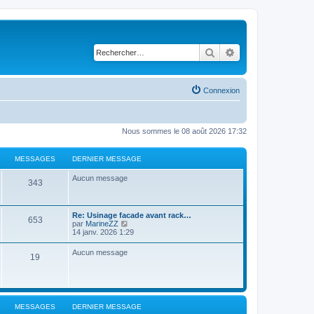
Rechercher
Recherche avancé
Connexion
Nous sommes le 08 août 2026 17:32
MESSAGES
DERNIER MESSAGE
Aucun message
343
Re: Usinage facade avant rack…
653
C
par
MarineZZ
o
14 janv. 2026 1:29
n
s
Aucun message
19
u
l
t
e
r
l
MESSAGES
DERNIER MESSAGE
e