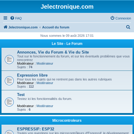
Jelectronique.com
FAQ
Connexion
R
Jelectronique.com
Accueil du forum
e
Nous sommes le 09 août 2026 17:01
c
Le Site - Le Forum
h
Annonces, Vie du Forum & Vie du Site
e
Tout sur le fonctionnement du forum, et sur les éventuels problèmes que vous
rencontrez
r
Modérateur :
Modérateur
Sujets :
74
c
Expression libre
h
Pour tous les sujets qui ne rentrent pas dans les autres rubriques
Modérateur :
Modérateur
e
Sujets :
112
r
Test
Testez ici les fonctionnalités du forum.
Modérateur :
Modérateur
Sujets :
6
Microcontroleurs
ESPRESSIF: ESP32
Toutes vos questions sur les microcontrôleurs d'Espressif, le développement,