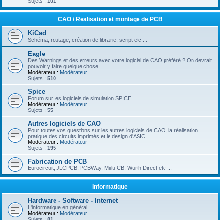
Sujets :
101
CAO / Réalisation et montage de PCB
KiCad
Schéma, routage, création de librairie, script etc ...
Eagle
Des Warnings et des erreurs avec votre logiciel de CAO préféré ? On devrait
pouvoir y faire quelque chose.
Modérateur :
Modérateur
Sujets :
510
Spice
Forum sur les logiciels de simulation SPICE
Modérateur :
Modérateur
Sujets :
55
Autres logiciels de CAO
Pour toutes vos questions sur les autres logiciels de CAO, la réalisation
pratique des circuits imprimés et le design d'ASIC.
Modérateur :
Modérateur
Sujets :
195
Fabrication de PCB
Eurocircuit, JLCPCB, PCBWay, Multi-CB, Würth Direct etc ...
Informatique
Hardware - Software - Internet
L'informatique en général
Modérateur :
Modérateur
Sujets :
81