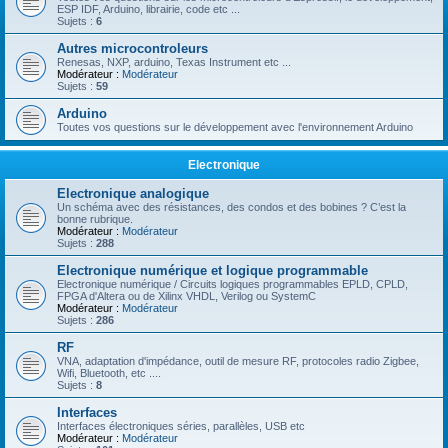
ESP IDF, Arduino, librairie, code etc ...
Sujets :
6
Autres microcontroleurs
Renesas, NXP, arduino, Texas Instrument etc ...
Modérateur :
Modérateur
Sujets :
59
Arduino
Toutes vos questions sur le développement avec l'environnement Arduino
Electronique
Electronique analogique
Un schéma avec des résistances, des condos et des bobines ? C’est la
bonne rubrique.
Modérateur :
Modérateur
Sujets :
288
Electronique numérique et logique programmable
Electronique numérique / Circuits logiques programmables EPLD, CPLD,
FPGA d'Altera ou de Xilinx VHDL, Verilog ou SystemC
Modérateur :
Modérateur
Sujets :
286
RF
VNA, adaptation d'impédance, outil de mesure RF, protocoles radio Zigbee,
Wifi, Bluetooth, etc ....
Sujets :
8
Interfaces
Interfaces électroniques séries, parallèles, USB etc
Modérateur :
Modérateur