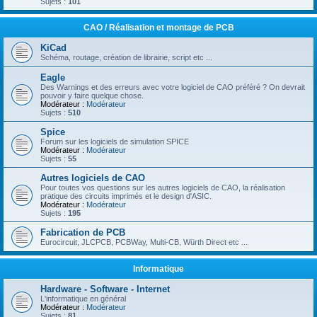
Sujets :
101
CAO / Réalisation et montage de PCB
KiCad
Schéma, routage, création de librairie, script etc ...
Eagle
Des Warnings et des erreurs avec votre logiciel de CAO préféré ? On devrait
pouvoir y faire quelque chose.
Modérateur :
Modérateur
Sujets :
510
Spice
Forum sur les logiciels de simulation SPICE
Modérateur :
Modérateur
Sujets :
55
Autres logiciels de CAO
Pour toutes vos questions sur les autres logiciels de CAO, la réalisation
pratique des circuits imprimés et le design d'ASIC.
Modérateur :
Modérateur
Sujets :
195
Fabrication de PCB
Eurocircuit, JLCPCB, PCBWay, Multi-CB, Würth Direct etc ...
Informatique
Hardware - Software - Internet
L'informatique en général
Modérateur :
Modérateur
Sujets :
81