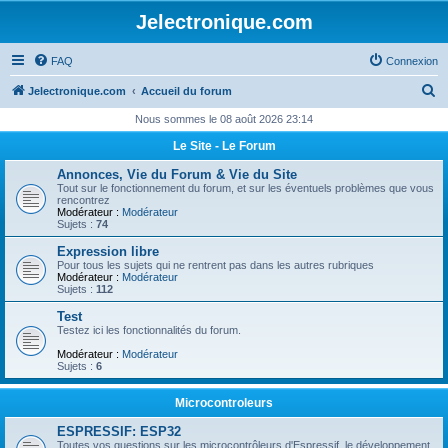
Jelectronique.com
FAQ
Connexion
R
Jelectronique.com
Accueil du forum
e
Nous sommes le 08 août 2026 23:14
c
Le Site - Le Forum
h
Annonces, Vie du Forum & Vie du Site
e
Tout sur le fonctionnement du forum, et sur les éventuels problèmes que vous
rencontrez
r
Modérateur :
Modérateur
Sujets :
74
c
Expression libre
h
Pour tous les sujets qui ne rentrent pas dans les autres rubriques
Modérateur :
Modérateur
e
Sujets :
112
r
Test
Testez ici les fonctionnalités du forum.
Modérateur :
Modérateur
Sujets :
6
Microcontroleurs
ESPRESSIF: ESP32
Toutes vos questions sur les microcontrôleurs d'Espressif, le développement,