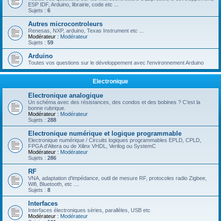
ESP IDF, Arduino, librairie, code etc ...
Sujets :
6
Autres microcontroleurs
Renesas, NXP, arduino, Texas Instrument etc ...
Modérateur :
Modérateur
Sujets :
59
Arduino
Toutes vos questions sur le développement avec l'environnement Arduino
Electronique
Electronique analogique
Un schéma avec des résistances, des condos et des bobines ? C’est la
bonne rubrique.
Modérateur :
Modérateur
Sujets :
288
Electronique numérique et logique programmable
Electronique numérique / Circuits logiques programmables EPLD, CPLD,
FPGA d'Altera ou de Xilinx VHDL, Verilog ou SystemC
Modérateur :
Modérateur
Sujets :
286
RF
VNA, adaptation d'impédance, outil de mesure RF, protocoles radio Zigbee,
Wifi, Bluetooth, etc ....
Sujets :
8
Interfaces
Interfaces électroniques séries, parallèles, USB etc
Modérateur :
Modérateur