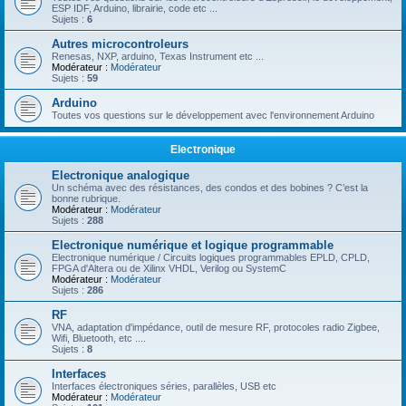
ESP IDF, Arduino, librairie, code etc ...
Sujets :
6
Autres microcontroleurs
Renesas, NXP, arduino, Texas Instrument etc ...
Modérateur :
Modérateur
Sujets :
59
Arduino
Toutes vos questions sur le développement avec l'environnement Arduino
Electronique
Electronique analogique
Un schéma avec des résistances, des condos et des bobines ? C’est la
bonne rubrique.
Modérateur :
Modérateur
Sujets :
288
Electronique numérique et logique programmable
Electronique numérique / Circuits logiques programmables EPLD, CPLD,
FPGA d'Altera ou de Xilinx VHDL, Verilog ou SystemC
Modérateur :
Modérateur
Sujets :
286
RF
VNA, adaptation d'impédance, outil de mesure RF, protocoles radio Zigbee,
Wifi, Bluetooth, etc ....
Sujets :
8
Interfaces
Interfaces électroniques séries, parallèles, USB etc
Modérateur :
Modérateur