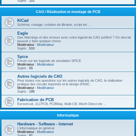
Sujets :
101
CAO / Réalisation et montage de PCB
KiCad
Schéma, routage, création de librairie, script etc ...
Eagle
Des Warnings et des erreurs avec votre logiciel de CAO préféré ? On devrait
pouvoir y faire quelque chose.
Modérateur :
Modérateur
Sujets :
510
Spice
Forum sur les logiciels de simulation SPICE
Modérateur :
Modérateur
Sujets :
55
Autres logiciels de CAO
Pour toutes vos questions sur les autres logiciels de CAO, la réalisation
pratique des circuits imprimés et le design d'ASIC.
Modérateur :
Modérateur
Sujets :
195
Fabrication de PCB
Eurocircuit, JLCPCB, PCBWay, Multi-CB, Würth Direct etc ...
Informatique
Hardware - Software - Internet
L'informatique en général
Modérateur :
Modérateur
Sujets :
81