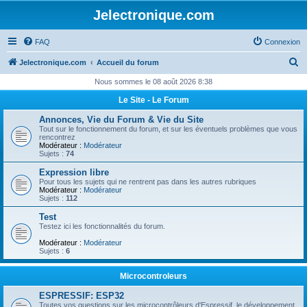
Jelectronique.com
FAQ
Connexion
R
Jelectronique.com
Accueil du forum
e
Nous sommes le 08 août 2026 8:38
c
Le Site - Le Forum
h
Annonces, Vie du Forum & Vie du Site
e
Tout sur le fonctionnement du forum, et sur les éventuels problèmes que vous
rencontrez
r
Modérateur :
Modérateur
Sujets :
74
c
Expression libre
h
Pour tous les sujets qui ne rentrent pas dans les autres rubriques
Modérateur :
Modérateur
e
Sujets :
112
r
Test
Testez ici les fonctionnalités du forum.
Modérateur :
Modérateur
Sujets :
6
Microcontroleurs
ESPRESSIF: ESP32
Toutes vos questions sur les microcontrôleurs d'Espressif, le développement,