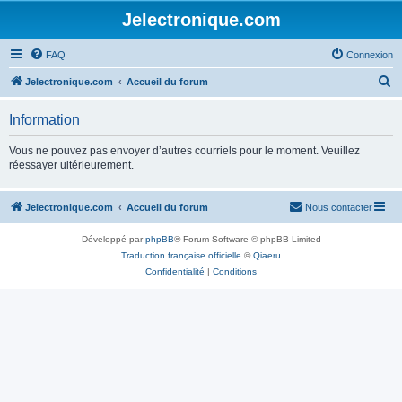
Jelectronique.com
FAQ
Connexion
R
Jelectronique.com
Accueil du forum
e
Information
c
h
Vous ne pouvez pas envoyer d’autres courriels pour le moment. Veuillez
réessayer ultérieurement.
e
r
Jelectronique.com
Accueil du forum
Nous contacter
c
h
Développé par
phpBB
® Forum Software © phpBB Limited
e
Traduction française officielle
©
Qiaeru
Confidentialité
|
Conditions
r