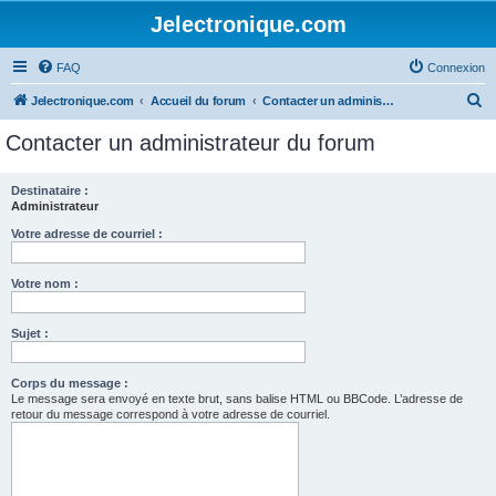
Jelectronique.com
FAQ
Connexion
R
Jelectronique.com
Accueil du forum
Contacter un administrateur du forum
e
Contacter un administrateur du forum
c
h
Destinataire :
Administrateur
e
r
Votre adresse de courriel :
c
Votre nom :
h
e
Sujet :
r
Corps du message :
Le message sera envoyé en texte brut, sans balise HTML ou BBCode. L’adresse de
retour du message correspond à votre adresse de courriel.