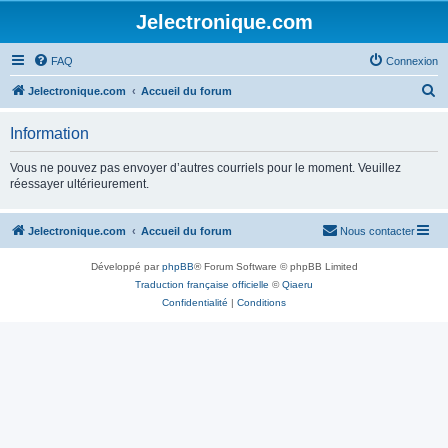
Jelectronique.com
FAQ
Connexion
R
Jelectronique.com
Accueil du forum
e
Information
c
h
Vous ne pouvez pas envoyer d’autres courriels pour le moment. Veuillez
réessayer ultérieurement.
e
r
Jelectronique.com
Accueil du forum
Nous contacter
c
h
Développé par
phpBB
® Forum Software © phpBB Limited
e
Traduction française officielle
©
Qiaeru
Confidentialité
|
Conditions
r