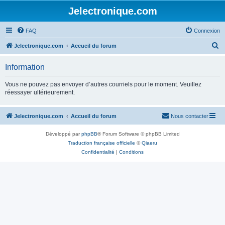
Jelectronique.com
FAQ
Connexion
R
Jelectronique.com
Accueil du forum
e
Information
c
h
Vous ne pouvez pas envoyer d’autres courriels pour le moment. Veuillez
réessayer ultérieurement.
e
r
Jelectronique.com
Accueil du forum
Nous contacter
c
h
Développé par
phpBB
® Forum Software © phpBB Limited
e
Traduction française officielle
©
Qiaeru
Confidentialité
|
Conditions
r