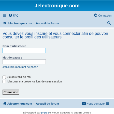
Jelectronique.com
FAQ
Connexion
R
Jelectronique.com
Accueil du forum
e
Vous devez vous inscrire et vous connecter afin de pouvoir
c
consulter le profil des utilisateurs.
h
Nom d’utilisateur :
e
r
Mot de passe :
c
h
J’ai oublié mon mot de passe
e
Se souvenir de moi
r
Masquer ma présence lors de cette session
Jelectronique.com
Accueil du forum
Nous contacter
Développé par
phpBB
® Forum Software © phpBB Limited