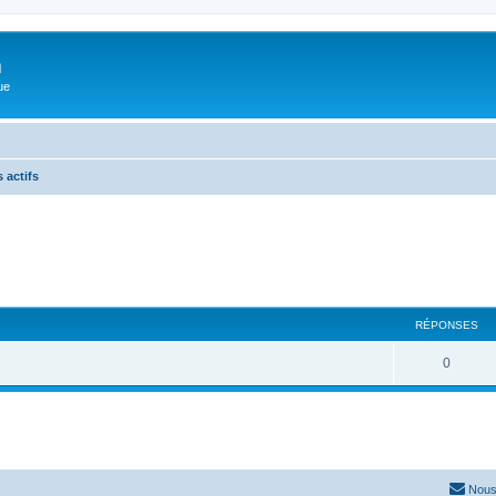
m
ue
 actifs
RÉPONSES
0
Nous