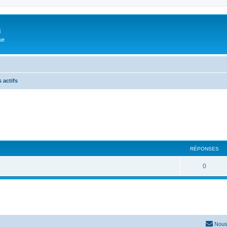
m
ue
 actifs
RÉPONSES
0
Nous