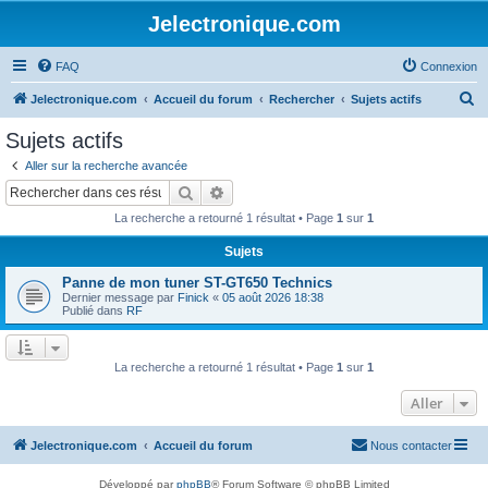
Jelectronique.com
FAQ
Connexion
R
Jelectronique.com
Accueil du forum
Rechercher
Sujets actifs
e
Sujets actifs
c
Aller sur la recherche avancée
h
Rechercher
Recherche avancée
e
La recherche a retourné 1 résultat • Page
1
sur
1
r
Sujets
c
Panne de mon tuner ST-GT650 Technics
h
Dernier message par
Finick
«
05 août 2026 18:38
e
Publié dans
RF
r
La recherche a retourné 1 résultat • Page
1
sur
1
Aller
Jelectronique.com
Accueil du forum
Nous contacter
Développé par
phpBB
® Forum Software © phpBB Limited