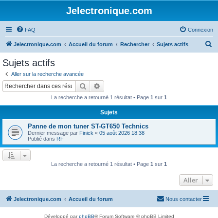
Jelectronique.com
FAQ
Connexion
R
Jelectronique.com
Accueil du forum
Rechercher
Sujets actifs
e
Sujets actifs
c
Aller sur la recherche avancée
h
Rechercher
Recherche avancée
e
La recherche a retourné 1 résultat • Page
1
sur
1
r
Sujets
c
Panne de mon tuner ST-GT650 Technics
h
Dernier message par
Finick
«
05 août 2026 18:38
e
Publié dans
RF
r
La recherche a retourné 1 résultat • Page
1
sur
1
Aller
Jelectronique.com
Accueil du forum
Nous contacter
Développé par
phpBB
® Forum Software © phpBB Limited