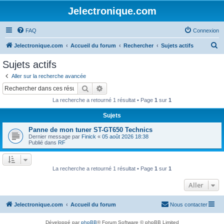
Jelectronique.com
FAQ
Connexion
R
Jelectronique.com
Accueil du forum
Rechercher
Sujets actifs
e
Sujets actifs
c
Aller sur la recherche avancée
h
Rechercher
Recherche avancée
e
La recherche a retourné 1 résultat • Page
1
sur
1
r
Sujets
c
Panne de mon tuner ST-GT650 Technics
h
Dernier message par
Finick
«
05 août 2026 18:38
e
Publié dans
RF
r
La recherche a retourné 1 résultat • Page
1
sur
1
Aller
Jelectronique.com
Accueil du forum
Nous contacter
Développé par
phpBB
® Forum Software © phpBB Limited