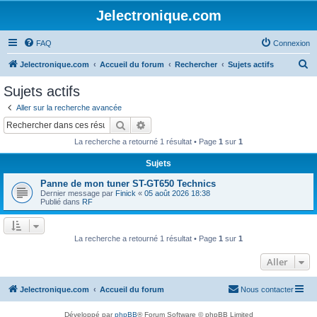
Jelectronique.com
FAQ
Connexion
R
Jelectronique.com
Accueil du forum
Rechercher
Sujets actifs
e
Sujets actifs
c
Aller sur la recherche avancée
h
Rechercher
Recherche avancée
e
La recherche a retourné 1 résultat • Page
1
sur
1
r
Sujets
c
Panne de mon tuner ST-GT650 Technics
h
Dernier message par
Finick
«
05 août 2026 18:38
e
Publié dans
RF
r
La recherche a retourné 1 résultat • Page
1
sur
1
Aller
Jelectronique.com
Accueil du forum
Nous contacter
Développé par
phpBB
® Forum Software © phpBB Limited