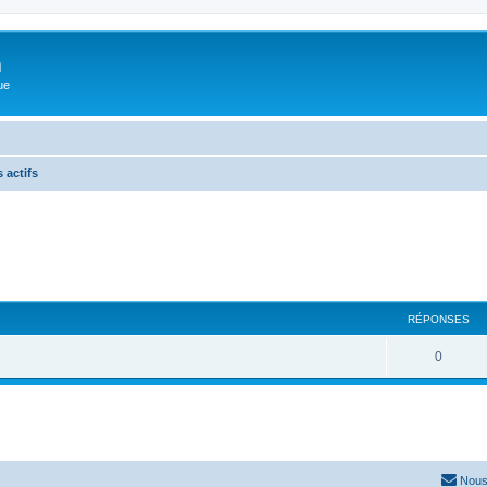
m
ue
 actifs
RÉPONSES
0
Nous