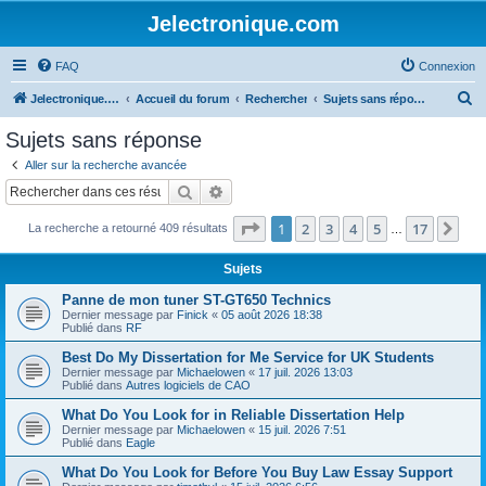
Jelectronique.com
FAQ
Connexion
R
Jelectronique.com
Accueil du forum
Rechercher
Sujets sans réponse
e
Sujets sans réponse
c
Aller sur la recherche avancée
h
Rechercher
Recherche avancée
e
Page
1
sur
17
1
2
3
4
5
17
Sui
La recherche a retourné 409 résultats
r
…
c
Sujets
h
Panne de mon tuner ST-GT650 Technics
e
Dernier message par
Finick
«
05 août 2026 18:38
Publié dans
RF
r
Best Do My Dissertation for Me Service for UK Students
Dernier message par
Michaelowen
«
17 juil. 2026 13:03
Publié dans
Autres logiciels de CAO
What Do You Look for in Reliable Dissertation Help
Dernier message par
Michaelowen
«
15 juil. 2026 7:51
Publié dans
Eagle
What Do You Look for Before You Buy Law Essay Support