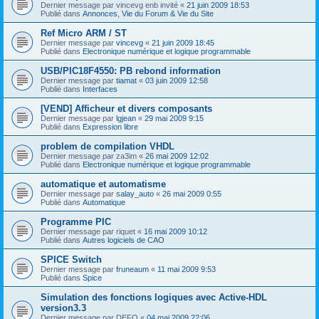
Dernier message par
vincevg enb invité
«
21 juin 2009 18:53
Publié dans
Annonces, Vie du Forum & Vie du Site
Ref Micro ARM / ST
Dernier message par
vincevg
«
21 juin 2009 18:45
Publié dans
Electronique numérique et logique programmable
USB/PIC18F4550: PB rebond information
Dernier message par
tiamat
«
03 juin 2009 12:58
Publié dans
Interfaces
[VEND] Afficheur et divers composants
Dernier message par
lgjean
«
29 mai 2009 9:15
Publié dans
Expression libre
problem de compilation VHDL
Dernier message par
za3im
«
26 mai 2009 12:02
Publié dans
Electronique numérique et logique programmable
automatique et automatisme
Dernier message par
salay_auto
«
26 mai 2009 0:55
Publié dans
Automatique
Programme PIC
Dernier message par
riquet
«
16 mai 2009 10:12
Publié dans
Autres logiciels de CAO
SPICE Switch
Dernier message par
fruneaum
«
11 mai 2009 9:53
Publié dans
Spice
Simulation des fonctions logiques avec Active-HDL
version3.3
Dernier message par
DEFO
«
04 mai 2009 22:06