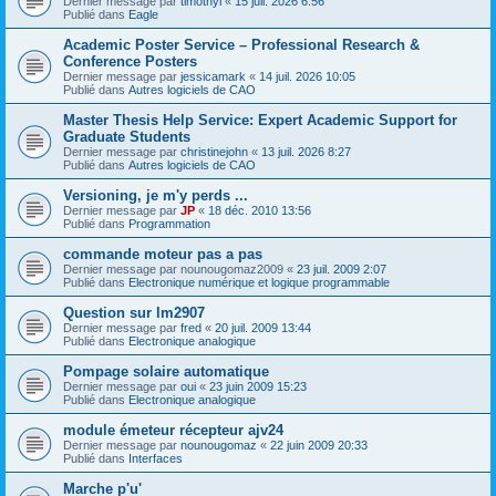
Dernier message par
timothyl
«
15 juil. 2026 6:56
Publié dans
Eagle
Academic Poster Service – Professional Research &
Conference Posters
Dernier message par
jessicamark
«
14 juil. 2026 10:05
Publié dans
Autres logiciels de CAO
Master Thesis Help Service: Expert Academic Support for
Graduate Students
Dernier message par
christinejohn
«
13 juil. 2026 8:27
Publié dans
Autres logiciels de CAO
Versioning, je m'y perds ...
Dernier message par
JP
«
18 déc. 2010 13:56
Publié dans
Programmation
commande moteur pas a pas
Dernier message par
nounougomaz2009
«
23 juil. 2009 2:07
Publié dans
Electronique numérique et logique programmable
Question sur lm2907
Dernier message par
fred
«
20 juil. 2009 13:44
Publié dans
Electronique analogique
Pompage solaire automatique
Dernier message par
oui
«
23 juin 2009 15:23
Publié dans
Electronique analogique
module émeteur récepteur ajv24
Dernier message par
nounougomaz
«
22 juin 2009 20:33
Publié dans
Interfaces
Marche p'u'