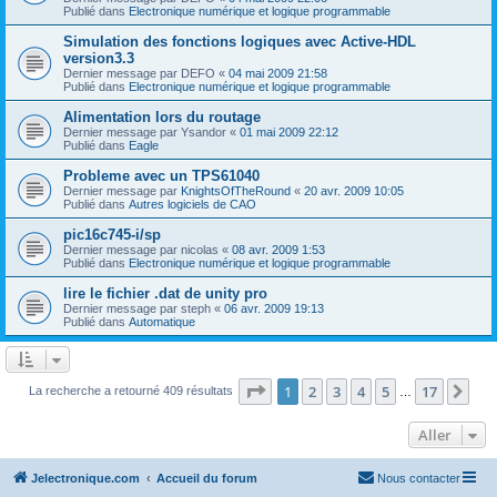
Publié dans
Electronique numérique et logique programmable
Simulation des fonctions logiques avec Active-HDL
version3.3
Dernier message par
DEFO
«
04 mai 2009 21:58
Publié dans
Electronique numérique et logique programmable
Alimentation lors du routage
Dernier message par
Ysandor
«
01 mai 2009 22:12
Publié dans
Eagle
Probleme avec un TPS61040
Dernier message par
KnightsOfTheRound
«
20 avr. 2009 10:05
Publié dans
Autres logiciels de CAO
pic16c745-i/sp
Dernier message par
nicolas
«
08 avr. 2009 1:53
Publié dans
Electronique numérique et logique programmable
lire le fichier .dat de unity pro
Dernier message par
steph
«
06 avr. 2009 19:13
Publié dans
Automatique
Page
1
sur
17
1
2
3
4
5
17
Sui
La recherche a retourné 409 résultats
…
Aller
Jelectronique.com
Accueil du forum
Nous contacter