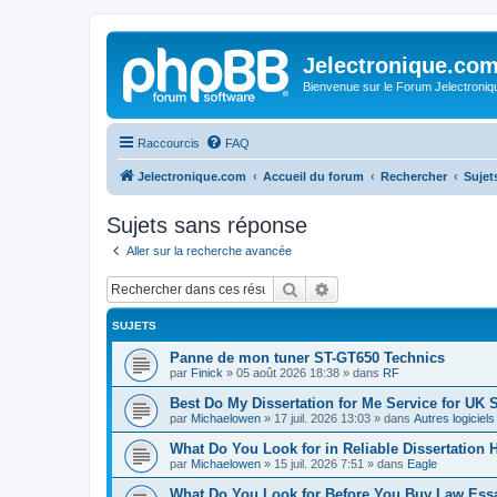
Jelectronique.co
Bienvenue sur le Forum Jelectroniq
Raccourcis
FAQ
Jelectronique.com
Accueil du forum
Rechercher
Sujet
Sujets sans réponse
Aller sur la recherche avancée
Rechercher
Recherche avancée
SUJETS
Panne de mon tuner ST-GT650 Technics
par
Finick
»
05 août 2026 18:38
» dans
RF
Best Do My Dissertation for Me Service for UK 
par
Michaelowen
»
17 juil. 2026 13:03
» dans
Autres logiciel
What Do You Look for in Reliable Dissertation 
par
Michaelowen
»
15 juil. 2026 7:51
» dans
Eagle
What Do You Look for Before You Buy Law Ess