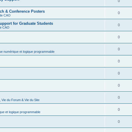
0
rch & Conference Posters
0
s de CAO
upport for Graduate Students
0
 de CAO
0
0
que numérique et logique programmable
0
0
0
0
 Vie du Forum & Vie du Site
0
que et logique programmable
0