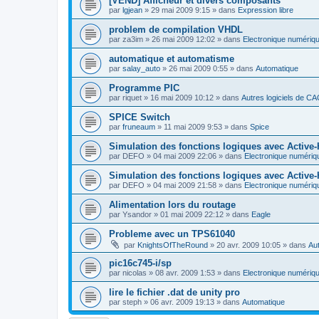
[VEND] Afficheur et divers composants
par
lgjean
»
29 mai 2009 9:15
» dans
Expression libre
problem de compilation VHDL
par
za3im
»
26 mai 2009 12:02
» dans
Electronique numériq
automatique et automatisme
par
salay_auto
»
26 mai 2009 0:55
» dans
Automatique
Programme PIC
par
riquet
»
16 mai 2009 10:12
» dans
Autres logiciels de C
SPICE Switch
par
fruneaum
»
11 mai 2009 9:53
» dans
Spice
Simulation des fonctions logiques avec Active
par
DEFO
»
04 mai 2009 22:06
» dans
Electronique numériq
Simulation des fonctions logiques avec Active
par
DEFO
»
04 mai 2009 21:58
» dans
Electronique numériq
Alimentation lors du routage
par
Ysandor
»
01 mai 2009 22:12
» dans
Eagle
Probleme avec un TPS61040
par
KnightsOfTheRound
»
20 avr. 2009 10:05
» dans
Aut
pic16c745-i/sp
par
nicolas
»
08 avr. 2009 1:53
» dans
Electronique numériq
lire le fichier .dat de unity pro
par
steph
»
06 avr. 2009 19:13
» dans
Automatique