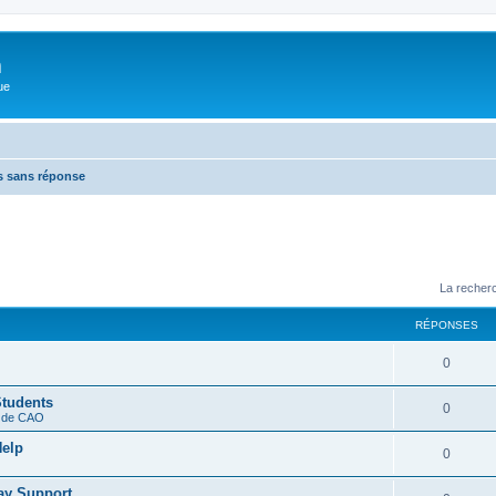
m
ue
s sans réponse
La recherc
RÉPONSES
0
Students
0
s de CAO
Help
0
ay Support