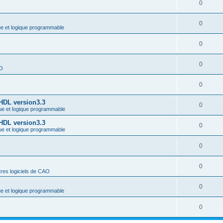
0
0
ue et logique programmable
0
0
AO
0
-HDL version3.3
0
ue et logique programmable
-HDL version3.3
0
ue et logique programmable
0
0
res logiciels de CAO
0
ue et logique programmable
0