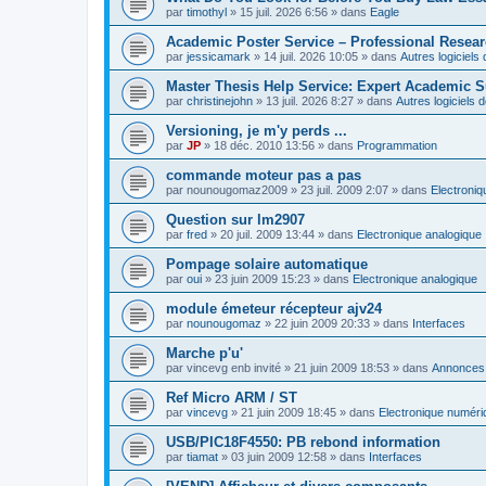
par
timothyl
»
15 juil. 2026 6:56
» dans
Eagle
Academic Poster Service – Professional Resea
par
jessicamark
»
14 juil. 2026 10:05
» dans
Autres logiciel
Master Thesis Help Service: Expert Academic S
par
christinejohn
»
13 juil. 2026 8:27
» dans
Autres logiciels
Versioning, je m'y perds ...
par
JP
»
18 déc. 2010 13:56
» dans
Programmation
commande moteur pas a pas
par
nounougomaz2009
»
23 juil. 2009 2:07
» dans
Electroni
Question sur lm2907
par
fred
»
20 juil. 2009 13:44
» dans
Electronique analogique
Pompage solaire automatique
par
oui
»
23 juin 2009 15:23
» dans
Electronique analogique
module émeteur récepteur ajv24
par
nounougomaz
»
22 juin 2009 20:33
» dans
Interfaces
Marche p'u'
par
vincevg enb invité
»
21 juin 2009 18:53
» dans
Annonces,
Ref Micro ARM / ST
par
vincevg
»
21 juin 2009 18:45
» dans
Electronique numéri
USB/PIC18F4550: PB rebond information
par
tiamat
»
03 juin 2009 12:58
» dans
Interfaces