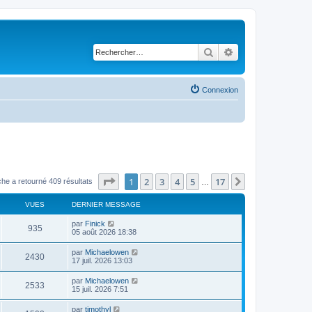
Rechercher
Recherche avancé
Connexion
Page
1
sur
17
1
2
3
4
5
17
Suivant
he a retourné 409 résultats
…
VUES
DERNIER MESSAGE
par
Finick
935
05 août 2026 18:38
par
Michaelowen
2430
17 juil. 2026 13:03
par
Michaelowen
2533
15 juil. 2026 7:51
par
timothyl