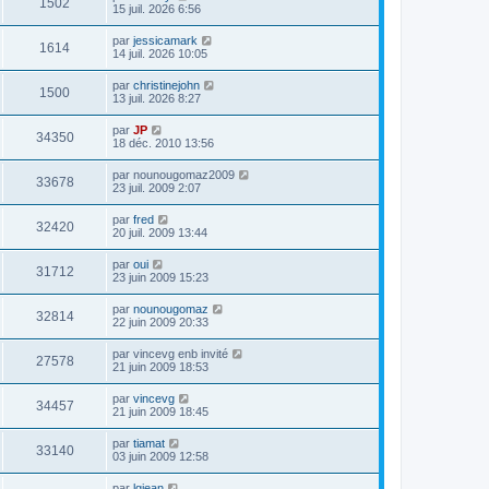
1502
15 juil. 2026 6:56
par
jessicamark
1614
14 juil. 2026 10:05
par
christinejohn
1500
13 juil. 2026 8:27
par
JP
34350
18 déc. 2010 13:56
par
nounougomaz2009
33678
23 juil. 2009 2:07
par
fred
32420
20 juil. 2009 13:44
par
oui
31712
23 juin 2009 15:23
par
nounougomaz
32814
22 juin 2009 20:33
par
vincevg enb invité
27578
21 juin 2009 18:53
par
vincevg
34457
21 juin 2009 18:45
par
tiamat
33140
03 juin 2009 12:58
par
lgjean