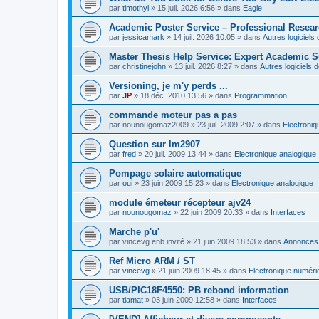
par
timothyl
»
15 juil. 2026 6:56
» dans
Eagle
Academic Poster Service – Professional Resea
par
jessicamark
»
14 juil. 2026 10:05
» dans
Autres logiciel
Master Thesis Help Service: Expert Academic S
par
christinejohn
»
13 juil. 2026 8:27
» dans
Autres logiciels
Versioning, je m'y perds ...
par
JP
»
18 déc. 2010 13:56
» dans
Programmation
commande moteur pas a pas
par
nounougomaz2009
»
23 juil. 2009 2:07
» dans
Electroni
Question sur lm2907
par
fred
»
20 juil. 2009 13:44
» dans
Electronique analogique
Pompage solaire automatique
par
oui
»
23 juin 2009 15:23
» dans
Electronique analogique
module émeteur récepteur ajv24
par
nounougomaz
»
22 juin 2009 20:33
» dans
Interfaces
Marche p'u'
par
vincevg enb invité
»
21 juin 2009 18:53
» dans
Annonces,
Ref Micro ARM / ST
par
vincevg
»
21 juin 2009 18:45
» dans
Electronique numéri
USB/PIC18F4550: PB rebond information
par
tiamat
»
03 juin 2009 12:58
» dans
Interfaces