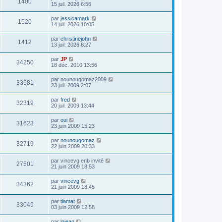
1400
15 juil. 2026 6:56
par
jessicamark
1520
14 juil. 2026 10:05
par
christinejohn
1412
13 juil. 2026 8:27
par
JP
34250
18 déc. 2010 13:56
par
nounougomaz2009
33581
23 juil. 2009 2:07
par
fred
32319
20 juil. 2009 13:44
par
oui
31623
23 juin 2009 15:23
par
nounougomaz
32719
22 juin 2009 20:33
par
vincevg enb invité
27501
21 juin 2009 18:53
par
vincevg
34362
21 juin 2009 18:45
par
tiamat
33045
03 juin 2009 12:58
par
lgjean