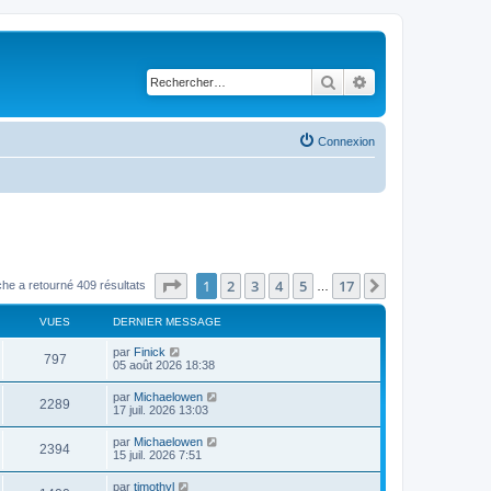
Rechercher
Recherche avancé
Connexion
Page
1
sur
17
1
2
3
4
5
17
Suivant
he a retourné 409 résultats
…
VUES
DERNIER MESSAGE
par
Finick
797
05 août 2026 18:38
par
Michaelowen
2289
17 juil. 2026 13:03
par
Michaelowen
2394
15 juil. 2026 7:51
par
timothyl