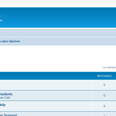
m
ue
s sans réponse
La recherc
RÉPONSES
0
Students
0
s de CAO
Help
0
ay Support