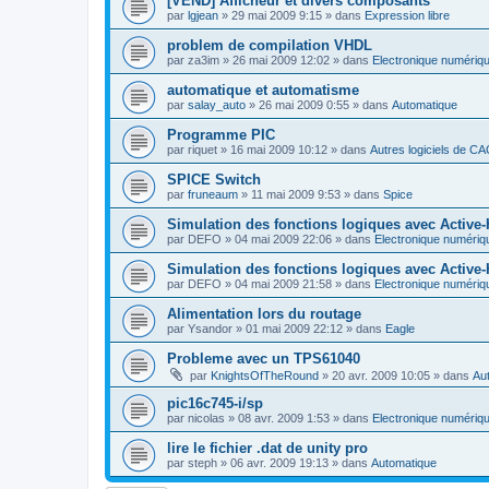
[VEND] Afficheur et divers composants
par
lgjean
»
29 mai 2009 9:15
» dans
Expression libre
problem de compilation VHDL
par
za3im
»
26 mai 2009 12:02
» dans
Electronique numériq
automatique et automatisme
par
salay_auto
»
26 mai 2009 0:55
» dans
Automatique
Programme PIC
par
riquet
»
16 mai 2009 10:12
» dans
Autres logiciels de C
SPICE Switch
par
fruneaum
»
11 mai 2009 9:53
» dans
Spice
Simulation des fonctions logiques avec Active
par
DEFO
»
04 mai 2009 22:06
» dans
Electronique numériq
Simulation des fonctions logiques avec Active
par
DEFO
»
04 mai 2009 21:58
» dans
Electronique numériq
Alimentation lors du routage
par
Ysandor
»
01 mai 2009 22:12
» dans
Eagle
Probleme avec un TPS61040
par
KnightsOfTheRound
»
20 avr. 2009 10:05
» dans
Aut
pic16c745-i/sp
par
nicolas
»
08 avr. 2009 1:53
» dans
Electronique numériq
lire le fichier .dat de unity pro
par
steph
»
06 avr. 2009 19:13
» dans
Automatique