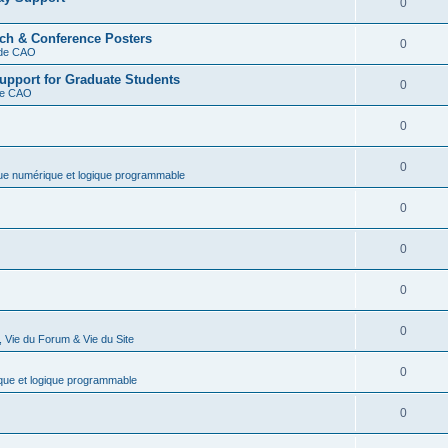
0
rch & Conference Posters
0
s de CAO
upport for Graduate Students
0
 de CAO
0
0
que numérique et logique programmable
0
0
0
0
 Vie du Forum & Vie du Site
0
que et logique programmable
0