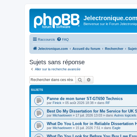
Jelectronique.co
Bienvenue sur le Forum Jelectroniq
Raccourcis
FAQ
Jelectronique.com
Accueil du forum
Rechercher
Sujet
Sujets sans réponse
Aller sur la recherche avancée
Rechercher
Recherche avancée
SUJETS
Panne de mon tuner ST-GT650 Technics
par
Finick
»
05 août 2026 18:38
» dans
RF
Best Do My Dissertation for Me Service for UK 
par
Michaelowen
»
17 juil. 2026 13:03
» dans
Autres logiciel
What Do You Look for in Reliable Dissertation 
par
Michaelowen
»
15 juil. 2026 7:51
» dans
Eagle
What Do You Look for Before You Buy Law Ess