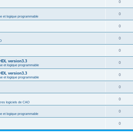
0
0
ue et logique programmable
0
0
AO
0
-HDL version3.3
0
ue et logique programmable
-HDL version3.3
0
ue et logique programmable
0
0
res logiciels de CAO
0
ue et logique programmable
0