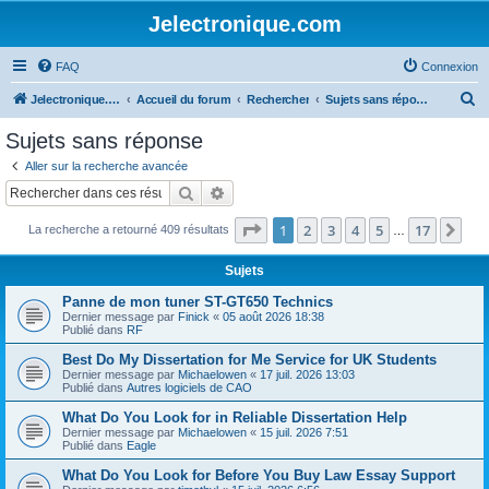
Jelectronique.com
FAQ
Connexion
R
Jelectronique.com
Accueil du forum
Rechercher
Sujets sans réponse
e
Sujets sans réponse
c
Aller sur la recherche avancée
h
Rechercher
Recherche avancée
e
Page
1
sur
17
1
2
3
4
5
17
Sui
La recherche a retourné 409 résultats
r
…
c
Sujets
h
Panne de mon tuner ST-GT650 Technics
e
Dernier message par
Finick
«
05 août 2026 18:38
Publié dans
RF
r
Best Do My Dissertation for Me Service for UK Students
Dernier message par
Michaelowen
«
17 juil. 2026 13:03
Publié dans
Autres logiciels de CAO
What Do You Look for in Reliable Dissertation Help
Dernier message par
Michaelowen
«
15 juil. 2026 7:51
Publié dans
Eagle
What Do You Look for Before You Buy Law Essay Support