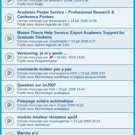
Dernier message par
timothyl
«
15 juil. 2026 6:56
Publié dans
Eagle
Academic Poster Service – Professional Research &
Conference Posters
Dernier message par
jessicamark
«
14 juil. 2026 10:05
Publié dans
Autres logiciels de CAO
Master Thesis Help Service: Expert Academic Support for
Graduate Students
Dernier message par
christinejohn
«
13 juil. 2026 8:27
Publié dans
Autres logiciels de CAO
Versioning, je m'y perds ...
Dernier message par
JP
«
18 déc. 2010 13:56
Publié dans
Programmation
commande moteur pas a pas
Dernier message par
nounougomaz2009
«
23 juil. 2009 2:07
Publié dans
Electronique numérique et logique programmable
Question sur lm2907
Dernier message par
fred
«
20 juil. 2009 13:44
Publié dans
Electronique analogique
Pompage solaire automatique
Dernier message par
oui
«
23 juin 2009 15:23
Publié dans
Electronique analogique
module émeteur récepteur ajv24
Dernier message par
nounougomaz
«
22 juin 2009 20:33
Publié dans
Interfaces
Marche p'u'