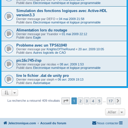
Publié dans
Electronique numérique et logique programmable
Simulation des fonctions logiques avec Active-HDL
version3.3
Dernier message par
DEFO
«
04 mai 2009 21:58
Publié dans
Electronique numérique et logique programmable
Alimentation lors du routage
Dernier message par
Ysandor
«
01 mai 2009 22:12
Publié dans
Eagle
Probleme avec un TPS61040
Dernier message par
KnightsOfTheRound
«
20 avr. 2009 10:05
Publié dans
Autres logiciels de CAO
pic16c745-i/sp
Dernier message par
nicolas
«
08 avr. 2009 1:53
Publié dans
Electronique numérique et logique programmable
lire le fichier .dat de unity pro
Dernier message par
steph
«
06 avr. 2009 19:13
Publié dans
Automatique
Page
1
sur
17
1
2
3
4
5
17
Sui
La recherche a retourné 409 résultats
…
Aller
Jelectronique.com
Accueil du forum
Nous contacter