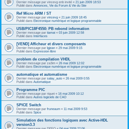
Dernier message par
vincevg enb invité
«
21 juin 2009 18:53
Publié dans
Annonces, Vie du Forum & Vie du Site
Ref Micro ARM / ST
Dernier message par
vincevg
«
21 juin 2009 18:45
Publié dans
Electronique numérique et logique programmable
USB/PIC18F4550: PB rebond information
Dernier message par
tiamat
«
03 juin 2009 12:58
Publié dans
Interfaces
[VEND] Afficheur et divers composants
Dernier message par
lgjean
«
29 mai 2009 9:15
Publié dans
Expression libre
problem de compilation VHDL
Dernier message par
za3im
«
26 mai 2009 12:02
Publié dans
Electronique numérique et logique programmable
automatique et automatisme
Dernier message par
salay_auto
«
26 mai 2009 0:55
Publié dans
Automatique
Programme PIC
Dernier message par
riquet
«
16 mai 2009 10:12
Publié dans
Autres logiciels de CAO
SPICE Switch
Dernier message par
fruneaum
«
11 mai 2009 9:53
Publié dans
Spice
Simulation des fonctions logiques avec Active-HDL
version3.3
Dernier message par
DEFO
«
04 mai 2009 22:06