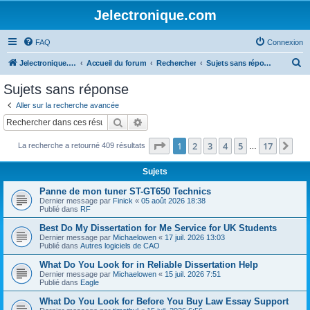
Jelectronique.com
FAQ
Connexion
R
Jelectronique.com
Accueil du forum
Rechercher
Sujets sans réponse
e
Sujets sans réponse
c
Aller sur la recherche avancée
h
Rechercher
Recherche avancée
e
Page
1
sur
17
1
2
3
4
5
17
Sui
La recherche a retourné 409 résultats
r
…
c
Sujets
h
Panne de mon tuner ST-GT650 Technics
e
Dernier message par
Finick
«
05 août 2026 18:38
Publié dans
RF
r
Best Do My Dissertation for Me Service for UK Students
Dernier message par
Michaelowen
«
17 juil. 2026 13:03
Publié dans
Autres logiciels de CAO
What Do You Look for in Reliable Dissertation Help
Dernier message par
Michaelowen
«
15 juil. 2026 7:51
Publié dans
Eagle
What Do You Look for Before You Buy Law Essay Support