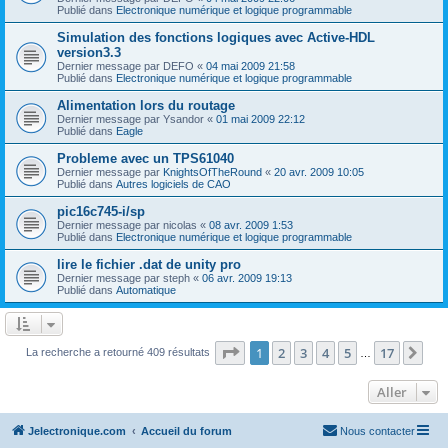
Publié dans
Electronique numérique et logique programmable
Simulation des fonctions logiques avec Active-HDL
version3.3
Dernier message par
DEFO
«
04 mai 2009 21:58
Publié dans
Electronique numérique et logique programmable
Alimentation lors du routage
Dernier message par
Ysandor
«
01 mai 2009 22:12
Publié dans
Eagle
Probleme avec un TPS61040
Dernier message par
KnightsOfTheRound
«
20 avr. 2009 10:05
Publié dans
Autres logiciels de CAO
pic16c745-i/sp
Dernier message par
nicolas
«
08 avr. 2009 1:53
Publié dans
Electronique numérique et logique programmable
lire le fichier .dat de unity pro
Dernier message par
steph
«
06 avr. 2009 19:13
Publié dans
Automatique
Page
1
sur
17
1
2
3
4
5
17
Sui
La recherche a retourné 409 résultats
…
Aller
Jelectronique.com
Accueil du forum
Nous contacter