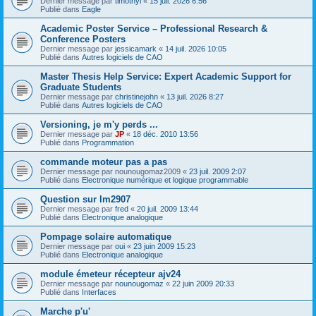
Dernier message par
timothyl
«
15 juil. 2026 6:56
Publié dans
Eagle
Academic Poster Service – Professional Research &
Conference Posters
Dernier message par
jessicamark
«
14 juil. 2026 10:05
Publié dans
Autres logiciels de CAO
Master Thesis Help Service: Expert Academic Support for
Graduate Students
Dernier message par
christinejohn
«
13 juil. 2026 8:27
Publié dans
Autres logiciels de CAO
Versioning, je m'y perds ...
Dernier message par
JP
«
18 déc. 2010 13:56
Publié dans
Programmation
commande moteur pas a pas
Dernier message par
nounougomaz2009
«
23 juil. 2009 2:07
Publié dans
Electronique numérique et logique programmable
Question sur lm2907
Dernier message par
fred
«
20 juil. 2009 13:44
Publié dans
Electronique analogique
Pompage solaire automatique
Dernier message par
oui
«
23 juin 2009 15:23
Publié dans
Electronique analogique
module émeteur récepteur ajv24
Dernier message par
nounougomaz
«
22 juin 2009 20:33
Publié dans
Interfaces
Marche p'u'