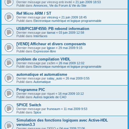
Dernier message par
vincevg enb invité
«
21 juin 2009 18:53
Publié dans
Annonces, Vie du Forum & Vie du Site
Ref Micro ARM / ST
Dernier message par
vincevg
«
21 juin 2009 18:45
Publié dans
Electronique numérique et logique programmable
USB/PIC18F4550: PB rebond information
Dernier message par
tiamat
«
03 juin 2009 12:58
Publié dans
Interfaces
[VEND] Afficheur et divers composants
Dernier message par
lgjean
«
29 mai 2009 9:15
Publié dans
Expression libre
problem de compilation VHDL
Dernier message par
za3im
«
26 mai 2009 12:02
Publié dans
Electronique numérique et logique programmable
automatique et automatisme
Dernier message par
salay_auto
«
26 mai 2009 0:55
Publié dans
Automatique
Programme PIC
Dernier message par
riquet
«
16 mai 2009 10:12
Publié dans
Autres logiciels de CAO
SPICE Switch
Dernier message par
fruneaum
«
11 mai 2009 9:53
Publié dans
Spice
Simulation des fonctions logiques avec Active-HDL
version3.3
Dernier message par
DEFO
«
04 mai 2009 22:06