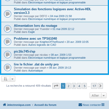
Publié dans
Electronique numérique et logique programmable
Simulation des fonctions logiques avec Active-HDL
version3.3
Dernier message par
DEFO
«
04 mai 2009 21:58
Publié dans
Electronique numérique et logique programmable
Alimentation lors du routage
Dernier message par
Ysandor
«
01 mai 2009 22:12
Publié dans
Eagle
Probleme avec un TPS61040
Dernier message par
KnightsOfTheRound
«
20 avr. 2009 10:05
Publié dans
Autres logiciels de CAO
pic16c745-i/sp
Dernier message par
nicolas
«
08 avr. 2009 1:53
Publié dans
Electronique numérique et logique programmable
lire le fichier .dat de unity pro
Dernier message par
steph
«
06 avr. 2009 19:13
Publié dans
Automatique
Page
1
sur
17
1
2
3
4
5
17
Sui
La recherche a retourné 409 résultats
…
Aller
Jelectronique.com
Accueil du forum
Nous contacter