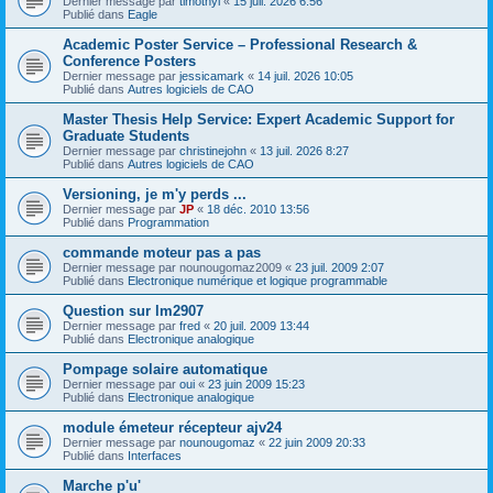
Dernier message par
timothyl
«
15 juil. 2026 6:56
Publié dans
Eagle
Academic Poster Service – Professional Research &
Conference Posters
Dernier message par
jessicamark
«
14 juil. 2026 10:05
Publié dans
Autres logiciels de CAO
Master Thesis Help Service: Expert Academic Support for
Graduate Students
Dernier message par
christinejohn
«
13 juil. 2026 8:27
Publié dans
Autres logiciels de CAO
Versioning, je m'y perds ...
Dernier message par
JP
«
18 déc. 2010 13:56
Publié dans
Programmation
commande moteur pas a pas
Dernier message par
nounougomaz2009
«
23 juil. 2009 2:07
Publié dans
Electronique numérique et logique programmable
Question sur lm2907
Dernier message par
fred
«
20 juil. 2009 13:44
Publié dans
Electronique analogique
Pompage solaire automatique
Dernier message par
oui
«
23 juin 2009 15:23
Publié dans
Electronique analogique
module émeteur récepteur ajv24
Dernier message par
nounougomaz
«
22 juin 2009 20:33
Publié dans
Interfaces
Marche p'u'