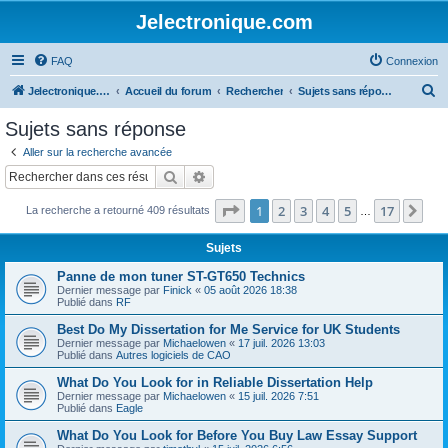
Jelectronique.com
FAQ
Connexion
R
Jelectronique.com
Accueil du forum
Rechercher
Sujets sans réponse
e
Sujets sans réponse
c
Aller sur la recherche avancée
h
Rechercher
Recherche avancée
e
Page
1
sur
17
1
2
3
4
5
17
Sui
La recherche a retourné 409 résultats
r
…
c
Sujets
h
Panne de mon tuner ST-GT650 Technics
e
Dernier message par
Finick
«
05 août 2026 18:38
Publié dans
RF
r
Best Do My Dissertation for Me Service for UK Students
Dernier message par
Michaelowen
«
17 juil. 2026 13:03
Publié dans
Autres logiciels de CAO
What Do You Look for in Reliable Dissertation Help
Dernier message par
Michaelowen
«
15 juil. 2026 7:51
Publié dans
Eagle
What Do You Look for Before You Buy Law Essay Support