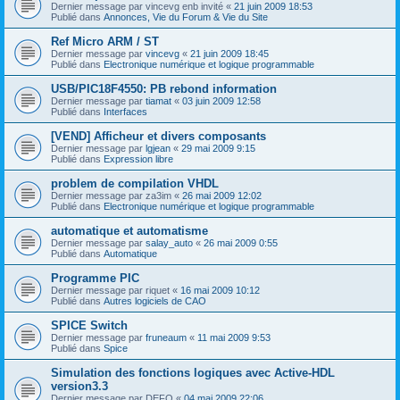
Dernier message par
vincevg enb invité
«
21 juin 2009 18:53
Publié dans
Annonces, Vie du Forum & Vie du Site
Ref Micro ARM / ST
Dernier message par
vincevg
«
21 juin 2009 18:45
Publié dans
Electronique numérique et logique programmable
USB/PIC18F4550: PB rebond information
Dernier message par
tiamat
«
03 juin 2009 12:58
Publié dans
Interfaces
[VEND] Afficheur et divers composants
Dernier message par
lgjean
«
29 mai 2009 9:15
Publié dans
Expression libre
problem de compilation VHDL
Dernier message par
za3im
«
26 mai 2009 12:02
Publié dans
Electronique numérique et logique programmable
automatique et automatisme
Dernier message par
salay_auto
«
26 mai 2009 0:55
Publié dans
Automatique
Programme PIC
Dernier message par
riquet
«
16 mai 2009 10:12
Publié dans
Autres logiciels de CAO
SPICE Switch
Dernier message par
fruneaum
«
11 mai 2009 9:53
Publié dans
Spice
Simulation des fonctions logiques avec Active-HDL
version3.3
Dernier message par
DEFO
«
04 mai 2009 22:06