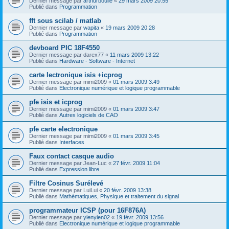
Dernier message par
arthurboulie
«
29 mars 2009 20:55
Publié dans
Programmation
fft sous scilab / matlab
Dernier message par
wapita
«
19 mars 2009 20:28
Publié dans
Programmation
devboard PIC 18F4550
Dernier message par
darex77
«
11 mars 2009 13:22
Publié dans
Hardware - Software - Internet
carte lectronique isis +icprog
Dernier message par
mimi2009
«
01 mars 2009 3:49
Publié dans
Electronique numérique et logique programmable
pfe isis et icprog
Dernier message par
mimi2009
«
01 mars 2009 3:47
Publié dans
Autres logiciels de CAO
pfe carte electronique
Dernier message par
mimi2009
«
01 mars 2009 3:45
Publié dans
Interfaces
Faux contact casque audio
Dernier message par
Jean-Luc
«
27 févr. 2009 11:04
Publié dans
Expression libre
Filtre Cosinus Surélevé
Dernier message par
LuiLui
«
20 févr. 2009 13:38
Publié dans
Mathématiques, Physique et traitement du signal
programmateur ICSP (pour 16F876A)
Dernier message par
yienyien02
«
19 févr. 2009 13:56
Publié dans
Electronique numérique et logique programmable