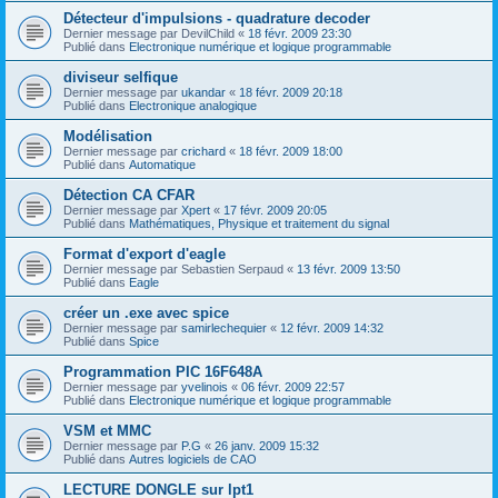
Détecteur d'impulsions - quadrature decoder
Dernier message par
DevilChild
«
18 févr. 2009 23:30
Publié dans
Electronique numérique et logique programmable
diviseur selfique
Dernier message par
ukandar
«
18 févr. 2009 20:18
Publié dans
Electronique analogique
Modélisation
Dernier message par
crichard
«
18 févr. 2009 18:00
Publié dans
Automatique
Détection CA CFAR
Dernier message par
Xpert
«
17 févr. 2009 20:05
Publié dans
Mathématiques, Physique et traitement du signal
Format d'export d'eagle
Dernier message par
Sebastien Serpaud
«
13 févr. 2009 13:50
Publié dans
Eagle
créer un .exe avec spice
Dernier message par
samirlechequier
«
12 févr. 2009 14:32
Publié dans
Spice
Programmation PIC 16F648A
Dernier message par
yvelinois
«
06 févr. 2009 22:57
Publié dans
Electronique numérique et logique programmable
VSM et MMC
Dernier message par
P.G
«
26 janv. 2009 15:32
Publié dans
Autres logiciels de CAO
LECTURE DONGLE sur lpt1