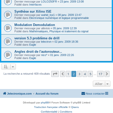
Dernier message par
LOLO250FR
«
23 janv. 2009 13:08
Publié dans
Interfaces
Synthèse sur Xilinx ISE
Dernier message par
wahid_kw1
«
08 janv. 2009 13:47
Publié dans
Electronique numérique et logique programmable
Modulation Demodulation
Dernier message par
altivisio
«
05 janv. 2009 12:39
Publié dans
Mathématiques, Physique et traitement du signal
version 5.3 problème de drill
Dernier message par
lelectron
«
02 janv. 2009 18:36
Publié dans
Eagle
Angles droit de l'autorouteur...
Dernier message par
nico*
«
01 janv. 2009 22:26
Publié dans
Eagle
Page
2
sur
17
1
2
3
4
5
17
Précédent
S
La recherche a retourné 409 résultats
…
Aller
Jelectronique.com
Accueil du forum
Nous contacter
Développé par
phpBB
® Forum Software © phpBB Limited
Traduction française officielle
©
Qiaeru
Confidentialité
|
Conditions