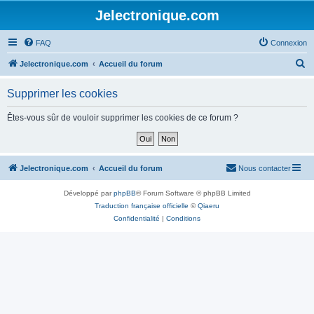
Jelectronique.com
FAQ
Connexion
R
Jelectronique.com
Accueil du forum
e
Supprimer les cookies
c
h
Êtes-vous sûr de vouloir supprimer les cookies de ce forum ?
e
r
c
Jelectronique.com
Accueil du forum
Nous contacter
h
Développé par
phpBB
® Forum Software © phpBB Limited
e
Traduction française officielle
©
Qiaeru
r
Confidentialité
|
Conditions