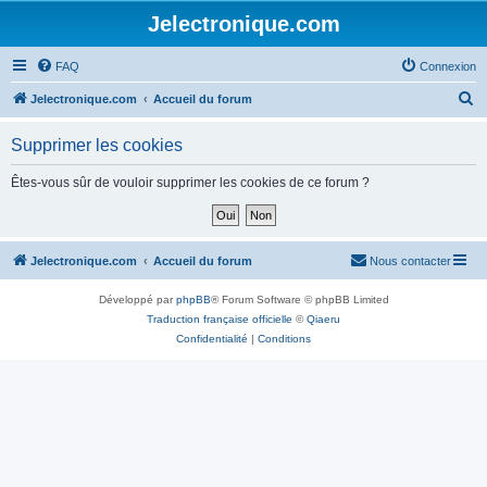
Jelectronique.com
FAQ
Connexion
R
Jelectronique.com
Accueil du forum
e
Supprimer les cookies
c
h
Êtes-vous sûr de vouloir supprimer les cookies de ce forum ?
e
r
c
Jelectronique.com
Accueil du forum
Nous contacter
h
Développé par
phpBB
® Forum Software © phpBB Limited
e
Traduction française officielle
©
Qiaeru
r
Confidentialité
|
Conditions