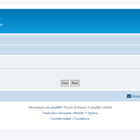
m
ue
Nous
Développé par
phpBB
® Forum Software © phpBB Limited
Traduction française officielle
©
Qiaeru
Confidentialité
|
Conditions