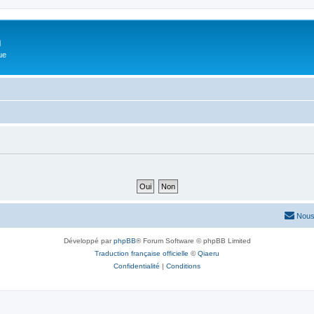
m
ue
Nous
Développé par
phpBB
® Forum Software © phpBB Limited
Traduction française officielle
©
Qiaeru
Confidentialité
|
Conditions