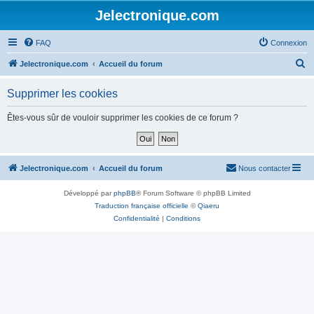
Jelectronique.com
FAQ
Connexion
R
Jelectronique.com
Accueil du forum
e
Supprimer les cookies
c
h
Êtes-vous sûr de vouloir supprimer les cookies de ce forum ?
e
r
c
Jelectronique.com
Accueil du forum
Nous contacter
h
Développé par
phpBB
® Forum Software © phpBB Limited
e
Traduction française officielle
©
Qiaeru
r
Confidentialité
|
Conditions