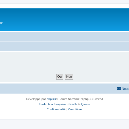
m
ue
Nous
Développé par
phpBB
® Forum Software © phpBB Limited
Traduction française officielle
©
Qiaeru
Confidentialité
|
Conditions