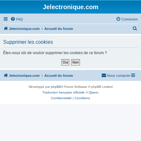
Jelectronique.com
FAQ
Connexion
R
Jelectronique.com
Accueil du forum
e
Supprimer les cookies
c
h
Êtes-vous sûr de vouloir supprimer les cookies de ce forum ?
e
r
c
Jelectronique.com
Accueil du forum
Nous contacter
h
Développé par
phpBB
® Forum Software © phpBB Limited
e
Traduction française officielle
©
Qiaeru
r
Confidentialité
|
Conditions