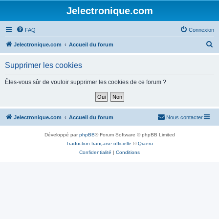
Jelectronique.com
FAQ
Connexion
R
Jelectronique.com
Accueil du forum
e
Supprimer les cookies
c
h
Êtes-vous sûr de vouloir supprimer les cookies de ce forum ?
e
r
c
Jelectronique.com
Accueil du forum
Nous contacter
h
Développé par
phpBB
® Forum Software © phpBB Limited
e
Traduction française officielle
©
Qiaeru
r
Confidentialité
|
Conditions