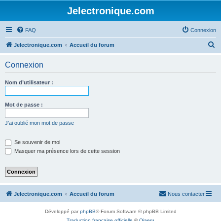
Jelectronique.com
FAQ
Connexion
R
Jelectronique.com
Accueil du forum
e
Connexion
c
h
Nom d’utilisateur :
e
r
Mot de passe :
c
J’ai oublié mon mot de passe
h
e
Se souvenir de moi
Masquer ma présence lors de cette session
r
Jelectronique.com
Accueil du forum
Nous contacter
Développé par
phpBB
® Forum Software © phpBB Limited
Traduction française officielle
©
Qiaeru