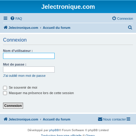
Jelectronique.com
FAQ
Connexion
R
Jelectronique.com
Accueil du forum
e
Connexion
c
h
Nom d’utilisateur :
e
r
Mot de passe :
c
J’ai oublié mon mot de passe
h
e
Se souvenir de moi
Masquer ma présence lors de cette session
r
Jelectronique.com
Accueil du forum
Nous contacter
Développé par
phpBB
® Forum Software © phpBB Limited
Traduction française officielle
©
Qiaeru