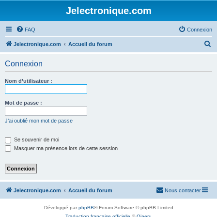
Jelectronique.com
FAQ
Connexion
R
Jelectronique.com
Accueil du forum
e
Connexion
c
h
Nom d’utilisateur :
e
r
Mot de passe :
c
J’ai oublié mon mot de passe
h
e
Se souvenir de moi
Masquer ma présence lors de cette session
r
Jelectronique.com
Accueil du forum
Nous contacter
Développé par
phpBB
® Forum Software © phpBB Limited
Traduction française officielle
©
Qiaeru