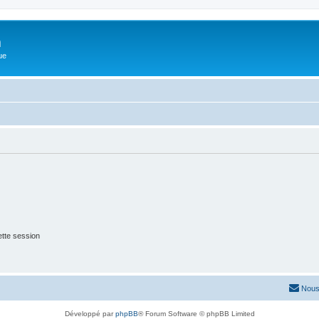
m
ue
tte session
Nous
Développé par
phpBB
® Forum Software © phpBB Limited